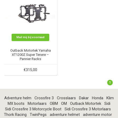
Mail mij bij voorraad
Outback Motortek Yamaha
XT1200Z Super Tenere –
Pannier Racks
€315,00
1
Adventure helm
Crossfire 3
Crosslaars
Dakar
Honda
Klim
MX boots
Motorlaars
OBM
OM
Outback Motortek
Sidi
Sidi Crossfire 3 Motorcycle Boot
Sidi Crossfire 3 Motorlaars
Thork Racing
TwinPegs
adventure helmet
adventure motor