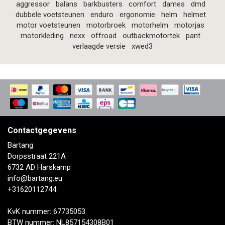
aggressor
balans
barkbusters
comfort
dames
dmd
dubbele voetsteunen
enduro
ergonomie
helm
helmet
motor voetsteunen
motorbroek
motorhelm
motorjas
motorkleding
nexx
offroad
outbackmotortek
pant
verlaagde versie
xwed3
Contactgegevens
Bartang
Dorpsstraat 221A
6732 AD Harskamp
info@bartang.eu
+31620112744
KvK nummer: 67735053
BTW nummer: NL857154308B01