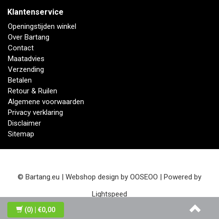
Klantenservice
Openingstijden winkel
Over Bartang
Contact
Maatadvies
Verzending
Betalen
Retour & Ruilen
Algemene voorwaarden
Privacy verklaring
Disclaimer
Sitemap
© Bartang.eu | Webshop design by
OOSEOO
| Powered by
Lightspeed
(0)
| €0,00