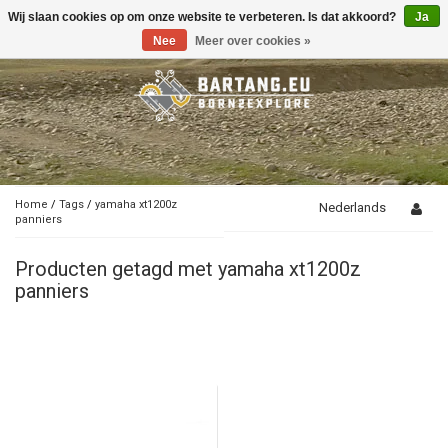
Wij slaan cookies op om onze website te verbeteren. Is dat akkoord?
Ja
Toggle
navigation
Nee
Meer over cookies »
Home
/
Tags
/
yamaha xt1200z
Nederlands
panniers
Producten getagd met yamaha xt1200z
panniers