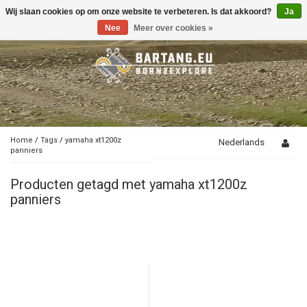
Wij slaan cookies op om onze website te verbeteren. Is dat akkoord?
Ja
Toggle
navigation
Nee
Meer over cookies »
Home
/
Tags
/
yamaha xt1200z
Nederlands
panniers
Producten getagd met yamaha xt1200z
panniers