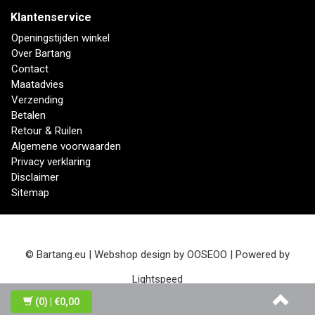
Klantenservice
Openingstijden winkel
Over Bartang
Contact
Maatadvies
Verzending
Betalen
Retour & Ruilen
Algemene voorwaarden
Privacy verklaring
Disclaimer
Sitemap
© Bartang.eu | Webshop design by
OOSEOO
| Powered by
Lightspeed
(0)
| €0,00