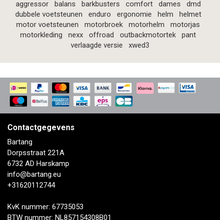
aggressor
balans
barkbusters
comfort
dames
dmd
dubbele voetsteunen
enduro
ergonomie
helm
helmet
motor voetsteunen
motorbroek
motorhelm
motorjas
motorkleding
nexx
offroad
outbackmotortek
pant
verlaagde versie
xwed3
Contactgegevens
Bartang
Dorpsstraat 221A
6732 AD Harskamp
info@bartang.eu
+31620112744
KvK nummer: 67735053
BTW nummer: NL857154308B01