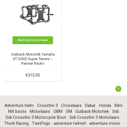
Mail mij bij voorraad
Outback Motortek Yamaha
XT1200Z Super Tenere –
Pannier Racks
€315,00
1
Adventure helm
Crossfire 3
Crosslaars
Dakar
Honda
Klim
MX boots
Motorlaars
OBM
OM
Outback Motortek
Sidi
Sidi Crossfire 3 Motorcycle Boot
Sidi Crossfire 3 Motorlaars
Thork Racing
TwinPegs
adventure helmet
adventure motor