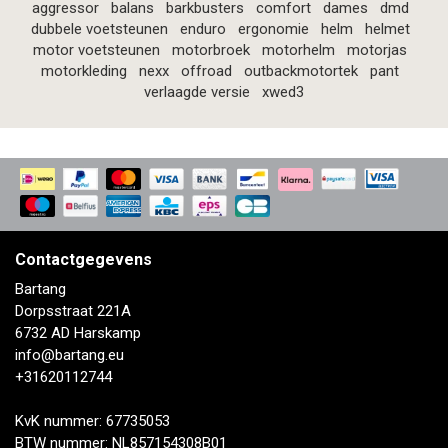
aggressor
balans
barkbusters
comfort
dames
dmd
dubbele voetsteunen
enduro
ergonomie
helm
helmet
motor voetsteunen
motorbroek
motorhelm
motorjas
motorkleding
nexx
offroad
outbackmotortek
pant
verlaagde versie
xwed3
Contactgegevens
Bartang
Dorpsstraat 221A
6732 AD Harskamp
info@bartang.eu
+31620112744
KvK nummer: 67735053
BTW nummer: NL857154308B01