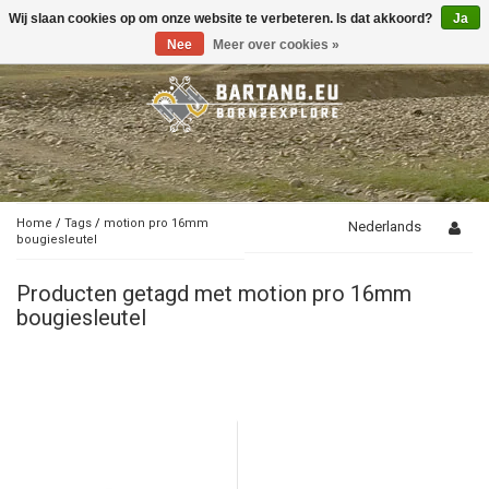
Wij slaan cookies op om onze website te verbeteren. Is dat akkoord?
Ja
Toggle
navigation
Nee
Meer over cookies »
Home
/
Tags
/
motion pro 16mm
Nederlands
bougiesleutel
Producten getagd met motion pro 16mm
bougiesleutel