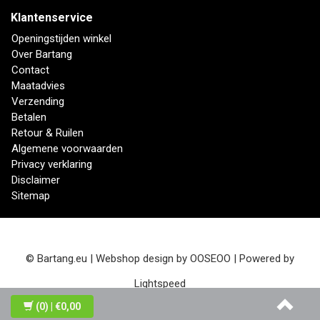
Klantenservice
Openingstijden winkel
Over Bartang
Contact
Maatadvies
Verzending
Betalen
Retour & Ruilen
Algemene voorwaarden
Privacy verklaring
Disclaimer
Sitemap
© Bartang.eu | Webshop design by
OOSEOO
| Powered by
Lightspeed
(0)
| €0,00