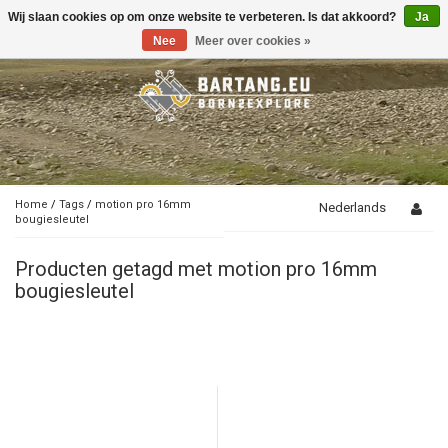
Wij slaan cookies op om onze website te verbeteren. Is dat akkoord?
Ja
Toggle
navigation
Nee
Meer over cookies »
Home
/
Tags
/
motion pro 16mm
Nederlands
bougiesleutel
Producten getagd met motion pro 16mm
bougiesleutel