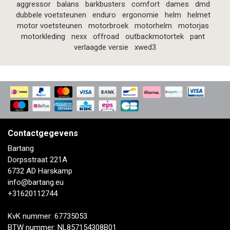
aggressor
balans
barkbusters
comfort
dames
dmd
dubbele voetsteunen
enduro
ergonomie
helm
helmet
motor voetsteunen
motorbroek
motorhelm
motorjas
motorkleding
nexx
offroad
outbackmotortek
pant
verlaagde versie
xwed3
Contactgegevens
Bartang
Dorpsstraat 221A
6732 AD Harskamp
info@bartang.eu
+31620112744
KvK nummer: 67735053
BTW nummer: NL857154308B01