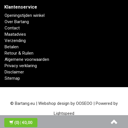
Klantenservice
Openingstijden winkel
Over Bartang
Contact
Maatadvies
Verzending
Betalen
Retour & Ruilen
Algemene voorwaarden
Privacy verklaring
Disclaimer
Sitemap
© Bartang.eu | Webshop design by
OOSEOO
| Powered by
Lightspeed
(0)
| €0,00