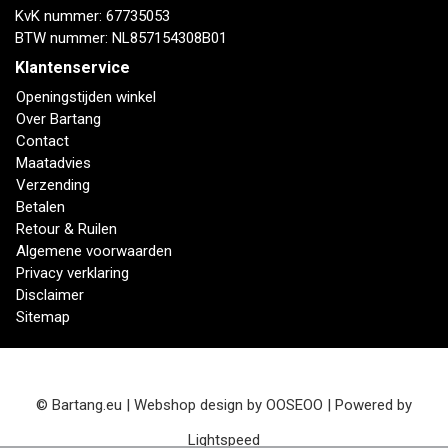
KvK nummer: 67735053
BTW nummer: NL857154308B01
Klantenservice
Openingstijden winkel
Over Bartang
Contact
Maatadvies
Verzending
Betalen
Retour & Ruilen
Algemene voorwaarden
Privacy verklaring
Disclaimer
Sitemap
© Bartang.eu | Webshop design by
OOSEOO
| Powered by
Lightspeed