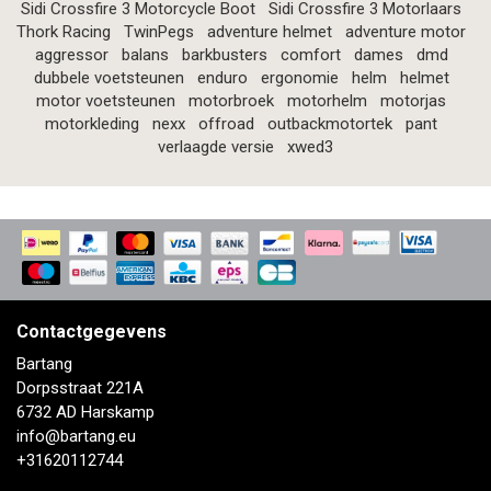
Sidi Crossfire 3 Motorcycle Boot
Sidi Crossfire 3 Motorlaars
Thork Racing
TwinPegs
adventure helmet
adventure motor
aggressor
balans
barkbusters
comfort
dames
dmd
dubbele voetsteunen
enduro
ergonomie
helm
helmet
motor voetsteunen
motorbroek
motorhelm
motorjas
motorkleding
nexx
offroad
outbackmotortek
pant
verlaagde versie
xwed3
Contactgegevens
Bartang
Dorpsstraat 221A
6732 AD Harskamp
info@bartang.eu
+31620112744