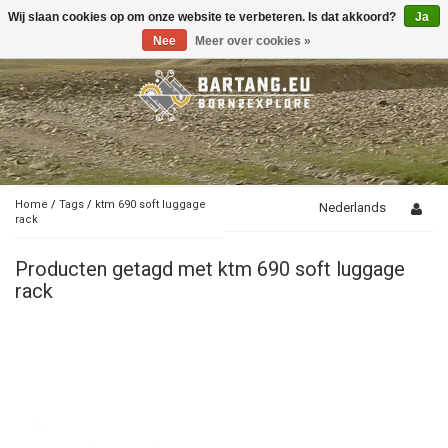
Wij slaan cookies op om onze website te verbeteren. Is dat akkoord?
Ja
Toggle
navigation
Nee
Meer over cookies »
Home
/
Tags
/
ktm 690 soft luggage
Nederlands
rack
Producten getagd met ktm 690 soft luggage
rack