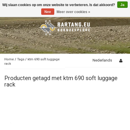
Wij slaan cookies op om onze website te verbeteren. Is dat akkoord?
Ja
Toggle
navigation
Nee
Meer over cookies »
Home
/
Tags
/
ktm 690 soft luggage
Nederlands
rack
Producten getagd met ktm 690 soft luggage
rack