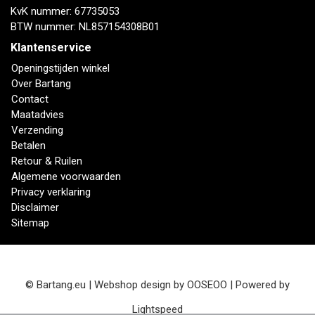
KvK nummer: 67735053
BTW nummer: NL857154308B01
Klantenservice
Openingstijden winkel
Over Bartang
Contact
Maatadvies
Verzending
Betalen
Retour & Ruilen
Algemene voorwaarden
Privacy verklaring
Disclaimer
Sitemap
© Bartang.eu | Webshop design by
OOSEOO
| Powered by
Lightspeed