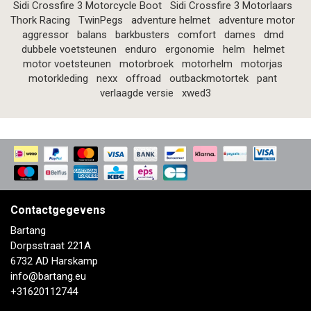
Sidi Crossfire 3 Motorcycle Boot
Sidi Crossfire 3 Motorlaars
Thork Racing
TwinPegs
adventure helmet
adventure motor
aggressor
balans
barkbusters
comfort
dames
dmd
dubbele voetsteunen
enduro
ergonomie
helm
helmet
motor voetsteunen
motorbroek
motorhelm
motorjas
motorkleding
nexx
offroad
outbackmotortek
pant
verlaagde versie
xwed3
Contactgegevens
Bartang
Dorpsstraat 221A
6732 AD Harskamp
info@bartang.eu
+31620112744