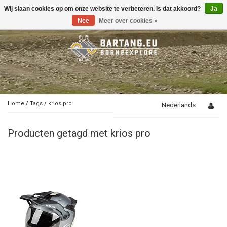
Wij slaan cookies op om onze website te verbeteren. Is dat akkoord?
Ja
Toggle
navigation
Nee
Meer over cookies »
Home
/
Tags
/
krios pro
Nederlands
Producten getagd met krios pro