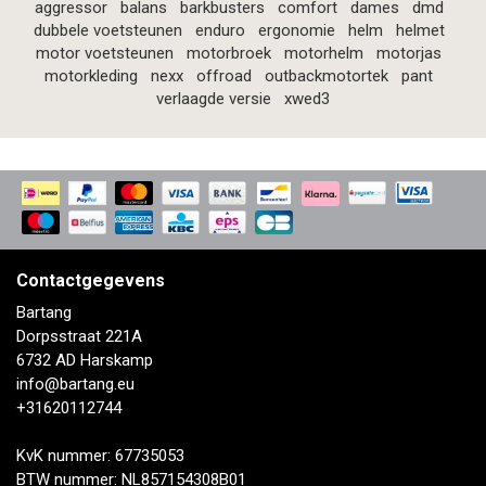
aggressor
balans
barkbusters
comfort
dames
dmd
dubbele voetsteunen
enduro
ergonomie
helm
helmet
motor voetsteunen
motorbroek
motorhelm
motorjas
motorkleding
nexx
offroad
outbackmotortek
pant
verlaagde versie
xwed3
Contactgegevens
Bartang
Dorpsstraat 221A
6732 AD Harskamp
info@bartang.eu
+31620112744
KvK nummer: 67735053
BTW nummer: NL857154308B01