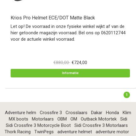
Krios Pro Helmet ECE/DOT Matte Black
Let op! De voorraad in onze fysieke winkel wijkt af van de
hier getoonde magazijn voorraad. Bel ons op 0620112744
voor de actuele winkel voorraad.
€880,00
€724,00
Informatie
1
Adventure helm
Crossfire 3
Crosslaars
Dakar
Honda
Klim
MX boots
Motorlaars
OBM
OM
Outback Motortek
Sidi
Sidi Crossfire 3 Motorcycle Boot
Sidi Crossfire 3 Motorlaars
Thork Racing
TwinPegs
adventure helmet
adventure motor