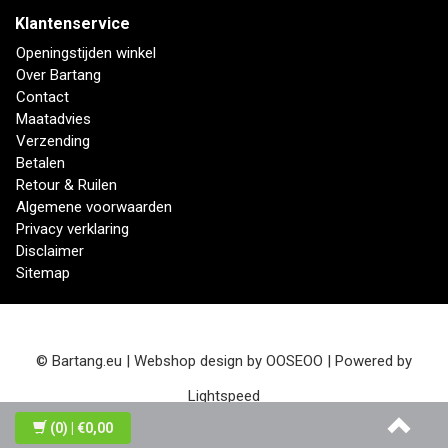
Klantenservice
Openingstijden winkel
Over Bartang
Contact
Maatadvies
Verzending
Betalen
Retour & Ruilen
Algemene voorwaarden
Privacy verklaring
Disclaimer
Sitemap
© Bartang.eu | Webshop design by
OOSEOO
| Powered by
Lightspeed
(0)
| €0,00