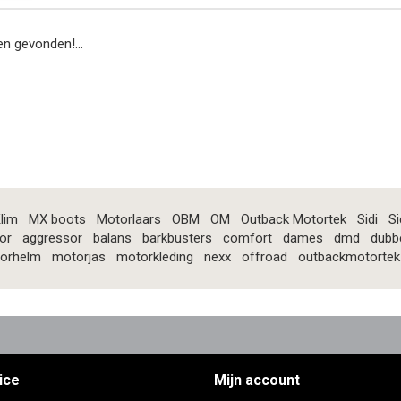
n gevonden!...
lim
MX boots
Motorlaars
OBM
OM
Outback Motortek
Sidi
Si
or
aggressor
balans
barkbusters
comfort
dames
dmd
dubb
orhelm
motorjas
motorkleding
nexx
offroad
outbackmotortek
ice
Mijn account