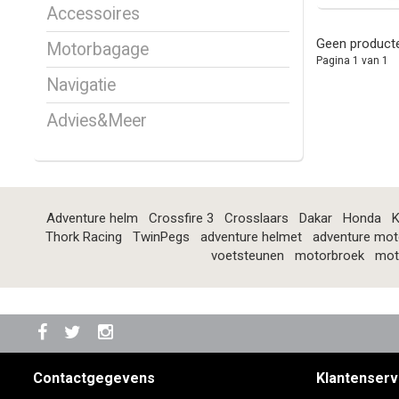
Accessoires
Geen producte
Motorbagage
Pagina 1 van 1
Navigatie
Advies&Meer
Adventure helm
Crossfire 3
Crosslaars
Dakar
Honda
K
Thork Racing
TwinPegs
adventure helmet
adventure mot
voetsteunen
motorbroek
mot
Contactgegevens
Klantenserv