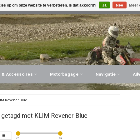
kies op om onze website te verbeteren. Is dat akkoord?
Ja
Nee
Meer 
G ADVIES, PERSOONLIJKE SERVICE!
BEZOEK ONZE WINK
n & Accessoires
Motorbagage
Navigatie
Ad
IM Revener Blue
 getagd met KLIM Revener Blue
€
0
€
5