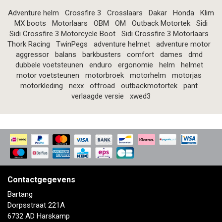
Adventure helm
Crossfire 3
Crosslaars
Dakar
Honda
Klim
MX boots
Motorlaars
OBM
OM
Outback Motortek
Sidi
Sidi Crossfire 3 Motorcycle Boot
Sidi Crossfire 3 Motorlaars
Thork Racing
TwinPegs
adventure helmet
adventure motor
aggressor
balans
barkbusters
comfort
dames
dmd
dubbele voetsteunen
enduro
ergonomie
helm
helmet
motor voetsteunen
motorbroek
motorhelm
motorjas
motorkleding
nexx
offroad
outbackmotortek
pant
verlaagde versie
xwed3
Contactgegevens
Bartang
Dorpsstraat 221A
6732 AD Harskamp