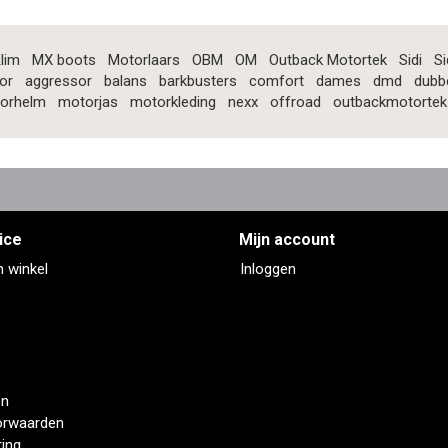
lim
MX boots
Motorlaars
OBM
OM
Outback Motortek
Sidi
Si
or
aggressor
balans
barkbusters
comfort
dames
dmd
dubb
orhelm
motorjas
motorkleding
nexx
offroad
outbackmotortek
ice
Mijn account
n winkel
Inloggen
en
orwaarden
ring