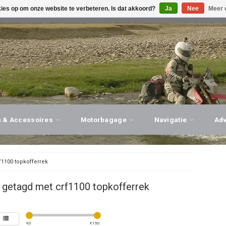
kies op om onze website te verbeteren. Is dat akkoord?
Ja
Nee
Meer 
G ADVIES, PERSOONLIJKE SERVICE!
BEZOEK ONZE WINK
n & Accessoires
Motorbagage
Navigatie
Ad
f1100 topkofferrek
 getagd met crf1100 topkofferrek
€
0
€
150