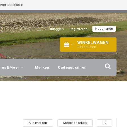
over cookies »
EL!
| +316 20112744 |
INFO@BARTANG.EU
|
Nederlands
Inloggen
|
Registreren
WINKELWAGEN
0
Producten
vies&Meer
Merken
Cadeaubonnen
Alle merken
Meest bekeken
12