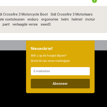
1
di Crossfire 3 Motorcycle Boot
Sidi Crossfire 3 Motorlaars
ele voetsteunen
enduro
ergonomie
helm
helmet
motor
pant
verlaagde versie
xwed3
Nieuwsbrief
Wilt u op de hoogte blijven?
Word lid van onze mailinglijst:
Abonneer