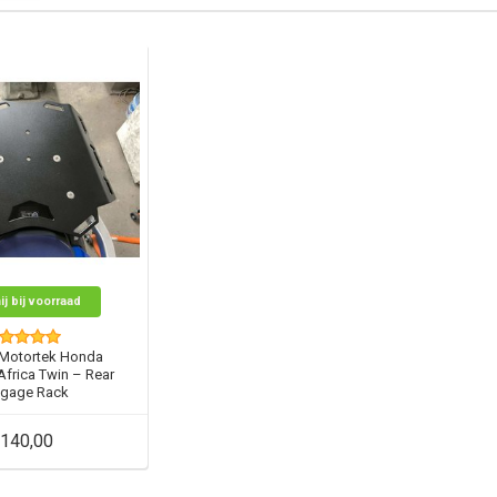
ij bij voorraad
Motortek Honda
frica Twin – Rear
gage Rack
140,00