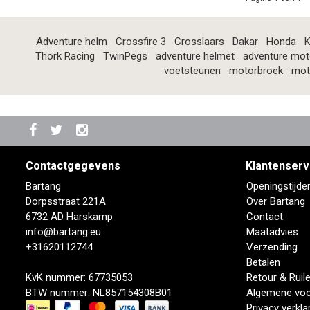
Adventure helm
Crossfire 3
Crosslaars
Dakar
Honda
K
Thork Racing
TwinPegs
adventure helmet
adventure mot
voetsteunen
motorbroek
mot
Contactgegevens
Klantenserv
Bartang
Openingstijde
Dorpsstraat 221A
Over Bartang
6732 AD Harskamp
Contact
info@bartang.eu
Maatadvies
+31620112744
Verzending
Betalen
KvK nummer: 67735053
Retour & Ruil
BTW nummer: NL857154308B01
Algemene vo
Privacy verkla