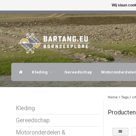
Wij slaan coo
SNELLE VERZENDING
DESKUNDI
Kleding
Gereedschap
Motoronderdele
Home
/
Tags
/
cr
Kleding
Producten
Gereedschap
Motoronderdelen &