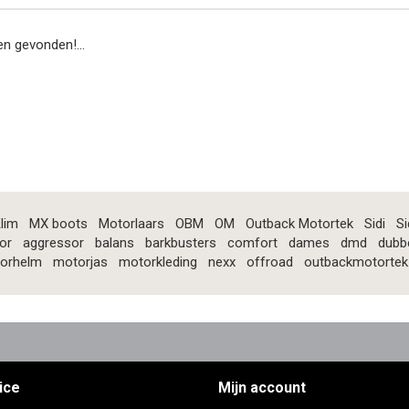
n gevonden!...
lim
MX boots
Motorlaars
OBM
OM
Outback Motortek
Sidi
Si
or
aggressor
balans
barkbusters
comfort
dames
dmd
dubb
orhelm
motorjas
motorkleding
nexx
offroad
outbackmotortek
ice
Mijn account