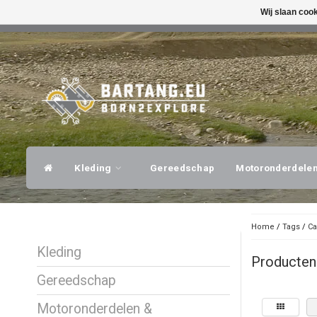
Wij slaan coo
SNELLE VERZENDING
DESKUNDI
Kleding
Gereedschap
Motoronderdele
Home
/
Tags
/
Ca
Kleding
Producten
Gereedschap
Motoronderdelen &