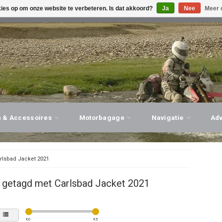
kies op om onze website te verbeteren. Is dat akkoord?
Ja
Nee
Meer 
G ADVIES, PERSOONLIJKE SERVICE!
BEZOEK ONZE WINK
n & Accessoires
Motorbagage
Navigatie
Ad
rlsbad Jacket 2021
 getagd met Carlsbad Jacket 2021
€
0
€
5