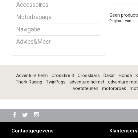
Accessoires
Geen producte
Motorbagage
Pagina 1 van 1
Navigatie
Advies&Meer
Adventure helm
Crossfire 3
Crosslaars
Dakar
Honda
K
Thork Racing
TwinPegs
adventure helmet
adventure mot
voetsteunen
motorbroek
mot
Contactgegevens
Klantenserv