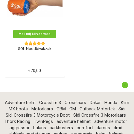
Mail mij bij voorraad
SOL Noodbivakzak
€20,00
1
Adventure helm
Crossfire 3
Crosslaars
Dakar
Honda
Klim
MX boots
Motorlaars
OBM
OM
Outback Motortek
Sidi
Sidi Crossfire 3 Motorcycle Boot
Sidi Crossfire 3 Motorlaars
Thork Racing
TwinPegs
adventure helmet
adventure motor
aggressor
balans
barkbusters
comfort
dames
dmd