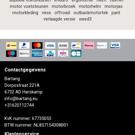
dubbele voetsteunen
enduro
ergonomie
helm
helmet
motor voetsteunen
motorbroek
motorhelm
motorjas
motorkleding
nexx
offroad
outbackmotortek
pant
verlaagde versie
xwed3
Contactgegevens
Bartang
Dorpsstraat 221A
6732 AD Harskamp
info@bartang.eu
+31620112744
KvK nummer: 67735053
BTW nummer: NL857154308B01
Klantenservice