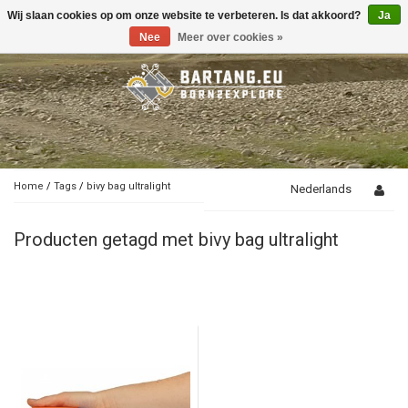
Wij slaan cookies op om onze website te verbeteren. Is dat akkoord?
Ja
Toggle
navigation
Nee
Meer over cookies »
Home
/
Tags
/
bivy bag ultralight
Nederlands
Producten getagd met bivy bag ultralight