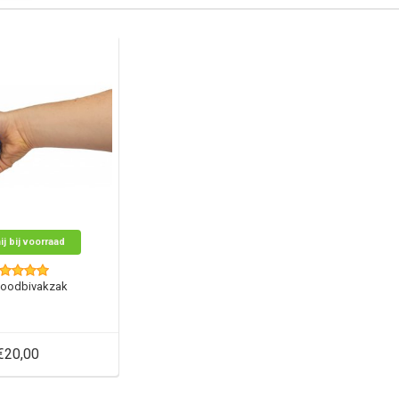
ij bij voorraad
oodbivakzak
€20,00