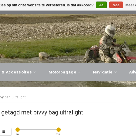
kies op om onze website te verbeteren. Is dat akkoord?
Ja
Nee
Meer 
G ADVIES, PERSOONLIJKE SERVICE!
BEZOEK ONZE WINK
n & Accessoires
Motorbagage
Navigatie
Ad
vvy bag ultralight
getagd met bivvy bag ultralight
€
0
€
20