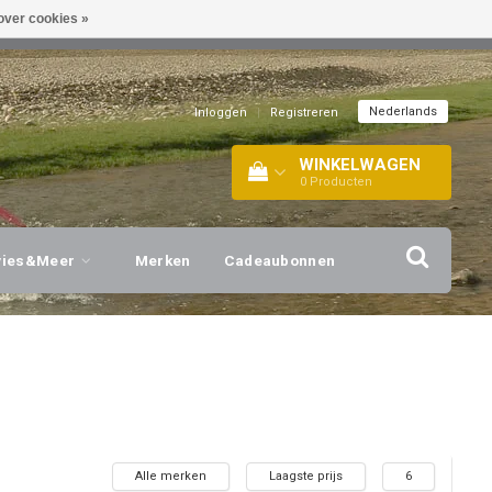
over cookies »
EL!
| +316 20112744 |
INFO@BARTANG.EU
|
Nederlands
Inloggen
|
Registreren
WINKELWAGEN
0
Producten
vies&Meer
Merken
Cadeaubonnen
Alle merken
Laagste prijs
6