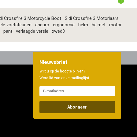
1
di Crossfire 3 Motorcycle Boot
Sidi Crossfire 3 Motorlaars
ele voetsteunen
enduro
ergonomie
helm
helmet
motor
pant
verlaagde versie
xwed3
Nieuwsbrief
Wilt u op de hoogte blijven?
Word lid van onze mailinglijst:
Abonneer