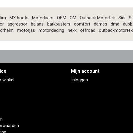
lim
MX boots
Motorlaars
OBM
OM
Outback Motortek
Sidi
Si
or
aggressor
balans
barkbusters
comfort
dames
dmd
dubb
orhelm
motorjas
motorkleding
nexx
offroad
outbackmotortek
ice
Mijn account
n winkel
Inloggen
en
orwaarden
ring