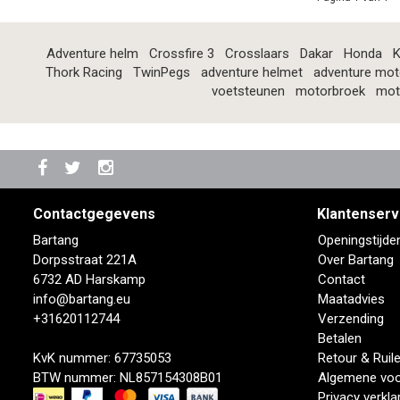
Adventure helm
Crossfire 3
Crosslaars
Dakar
Honda
K
Thork Racing
TwinPegs
adventure helmet
adventure mot
voetsteunen
motorbroek
mot
Contactgegevens
Klantenserv
Bartang
Openingstijde
Dorpsstraat 221A
Over Bartang
6732 AD Harskamp
Contact
info@bartang.eu
Maatadvies
+31620112744
Verzending
Betalen
KvK nummer: 67735053
Retour & Ruil
BTW nummer: NL857154308B01
Algemene vo
Privacy verkla