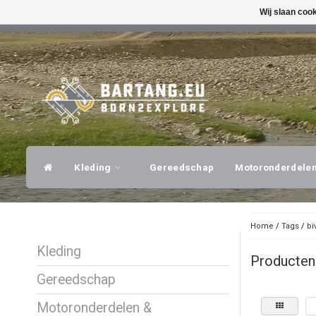
Wij slaan coo
SNELLE VERZENDING
DESKUNDI
Kleding
Gereedschap
Motoronderdele
Home
/
Tags
/
bi
Kleding
Producten 
Gereedschap
Motoronderdelen &