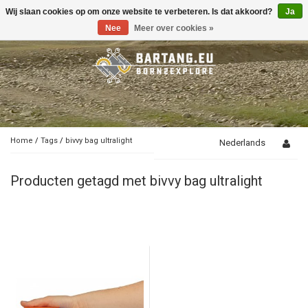
Wij slaan cookies op om onze website te verbeteren. Is dat akkoord?
Ja
Toggle
navigation
Nee
Meer over cookies »
Home
/
Tags
/
bivvy bag ultralight
Nederlands
Producten getagd met bivvy bag ultralight