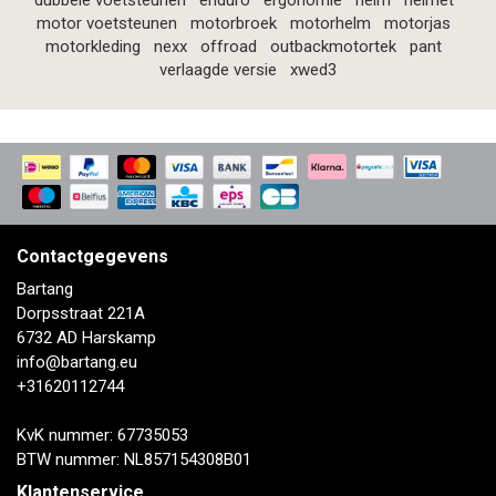
dubbele voetsteunen
enduro
ergonomie
helm
helmet
motor voetsteunen
motorbroek
motorhelm
motorjas
motorkleding
nexx
offroad
outbackmotortek
pant
verlaagde versie
xwed3
Contactgegevens
Bartang
Dorpsstraat 221A
6732 AD Harskamp
info@bartang.eu
+31620112744
KvK nummer: 67735053
BTW nummer: NL857154308B01
Klantenservice