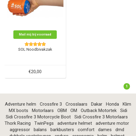
Mail mij bij voorraad
SOL Noodbivakzak
€20,00
1
Adventure helm
Crossfire 3
Crosslaars
Dakar
Honda
Klim
MX boots
Motorlaars
OBM
OM
Outback Motortek
Sidi
Sidi Crossfire 3 Motorcycle Boot
Sidi Crossfire 3 Motorlaars
Thork Racing
TwinPegs
adventure helmet
adventure motor
aggressor
balans
barkbusters
comfort
dames
dmd