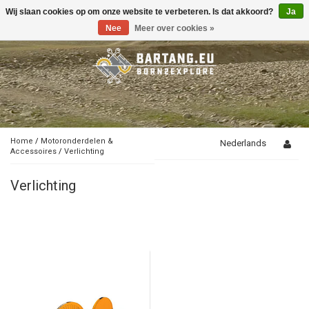
Wij slaan cookies op om onze website te verbeteren. Is dat akkoord?
Ja
Toggle
navigation
Nee
Meer over cookies »
Home
/
Motoronderdelen &
Nederlands
Accessoires
/
Verlichting
Verlichting