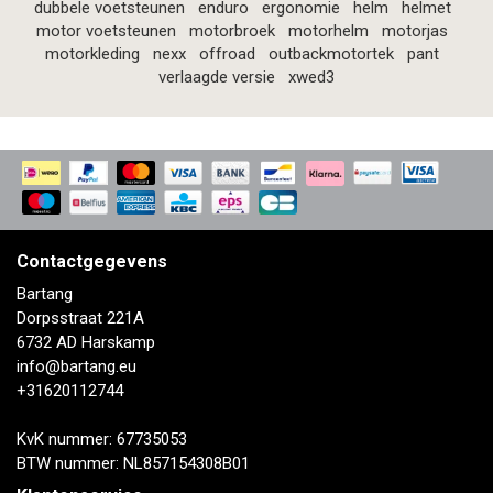
dubbele voetsteunen
enduro
ergonomie
helm
helmet
motor voetsteunen
motorbroek
motorhelm
motorjas
motorkleding
nexx
offroad
outbackmotortek
pant
verlaagde versie
xwed3
Contactgegevens
Bartang
Dorpsstraat 221A
6732 AD Harskamp
info@bartang.eu
+31620112744
KvK nummer: 67735053
BTW nummer: NL857154308B01