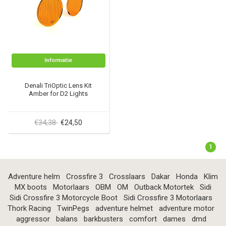
Informatie
Denali TriOptic Lens Kit
Amber for D2 Lights
€34,38
€24,50
1
Adventure helm
Crossfire 3
Crosslaars
Dakar
Honda
Klim
MX boots
Motorlaars
OBM
OM
Outback Motortek
Sidi
Sidi Crossfire 3 Motorcycle Boot
Sidi Crossfire 3 Motorlaars
Thork Racing
TwinPegs
adventure helmet
adventure motor
aggressor
balans
barkbusters
comfort
dames
dmd