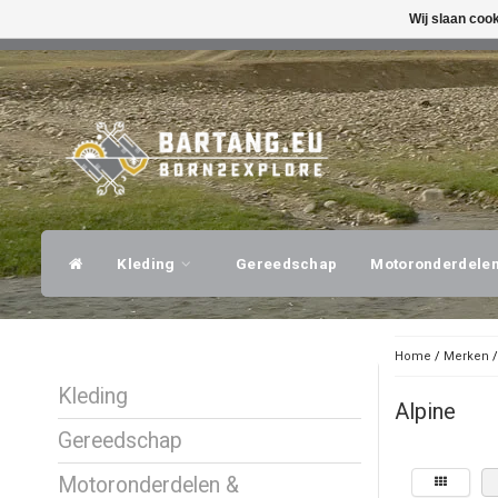
Wij slaan coo
SNELLE VERZENDING
DESKUNDI
Kleding
Gereedschap
Motoronderdele
Home
/
Merken
Kleding
Alpine
Gereedschap
Motoronderdelen &