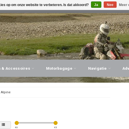
kies op om onze website te verbeteren. Is dat akkoord?
Ja
Nee
Meer 
G ADVIES, PERSOONLIJKE SERVICE!
BEZOEK ONZE WINK
n & Accessoires
Motorbagage
Navigatie
Ad
/
Alpine
€
0
€
5