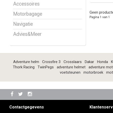
Accessoires
Geen producte
Motorbagage
Pagina 1 van 1
Navigatie
Advies&Meer
Adventure helm
Crossfire 3
Crosslaars
Dakar
Honda
K
Thork Racing
TwinPegs
adventure helmet
adventure mot
voetsteunen
motorbroek
mot
Contactgegevens
Klantenserv