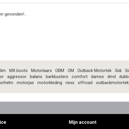
n gevonden!...
lim
MX boots
Motorlaars
OBM
OM
Outback Motortek
Sidi
Si
or
aggressor
balans
barkbusters
comfort
dames
dmd
dubb
orhelm
motorjas
motorkleding
nexx
offroad
outbackmotortek
ice
Mijn account