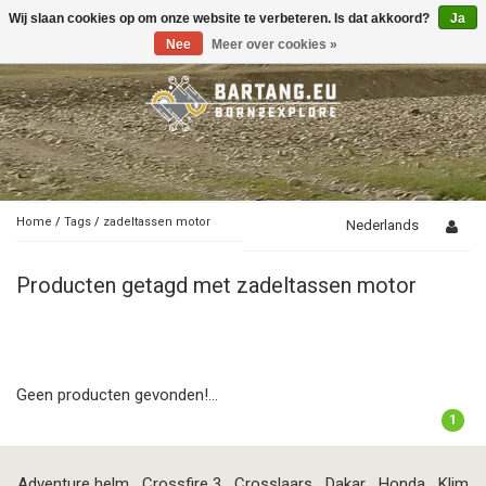
Wij slaan cookies op om onze website te verbeteren. Is dat akkoord?
Ja
Toggle
navigation
Nee
Meer over cookies »
Home
/
Tags
/
zadeltassen motor
Nederlands
Producten getagd met zadeltassen motor
Geen producten gevonden!...
1
Adventure helm
Crossfire 3
Crosslaars
Dakar
Honda
Klim