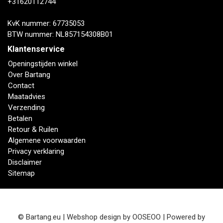
+31620112744
KvK nummer: 67735053
BTW nummer: NL857154308B01
Klantenservice
Openingstijden winkel
Over Bartang
Contact
Maatadvies
Verzending
Betalen
Retour & Ruilen
Algemene voorwaarden
Privacy verklaring
Disclaimer
Sitemap
© Bartang.eu | Webshop design by
OOSEOO
| Powered by