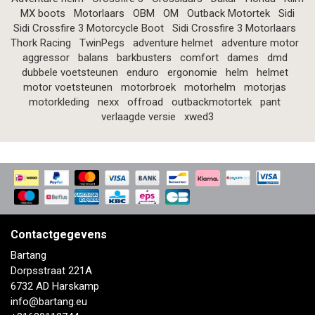
MX boots
Motorlaars
OBM
OM
Outback Motortek
Sidi
Sidi Crossfire 3 Motorcycle Boot
Sidi Crossfire 3 Motorlaars
Thork Racing
TwinPegs
adventure helmet
adventure motor
aggressor
balans
barkbusters
comfort
dames
dmd
dubbele voetsteunen
enduro
ergonomie
helm
helmet
motor voetsteunen
motorbroek
motorhelm
motorjas
motorkleding
nexx
offroad
outbackmotortek
pant
verlaagde versie
xwed3
Contactgegevens
Bartang
Dorpsstraat 221A
6732 AD Harskamp
info@bartang.eu