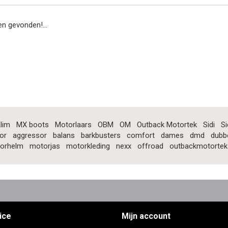
n gevonden!...
lim
MX boots
Motorlaars
OBM
OM
Outback Motortek
Sidi
Si
or
aggressor
balans
barkbusters
comfort
dames
dmd
dubb
orhelm
motorjas
motorkleding
nexx
offroad
outbackmotortek
ice
Mijn account