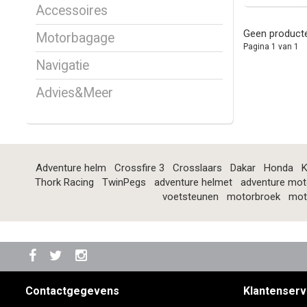
Accessoires
Geen producte
Motorbagage
Pagina 1 van 1
Navigatie
Advies&Meer
Adventure helm
Crossfire 3
Crosslaars
Dakar
Honda
K
Thork Racing
TwinPegs
adventure helmet
adventure mot
voetsteunen
motorbroek
mot
Contactgegevens
Klantenserv