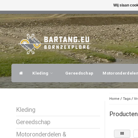
Wij slaan coo
SNELLE VERZENDING
DESKUNDI
Kleding
Gereedschap
Motoronderdele
Home
/
Tags
/
Vr
Kleding
Producten
Gereedschap
Motoronderdelen &