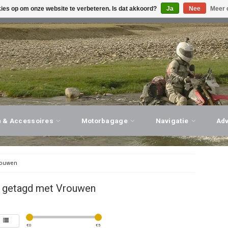
kies op om onze website te verbeteren. Is dat akkoord?
Ja
Nee
Meer 
G ADVIES, PERSOONLIJKE SERVICE!
BEZOEK ONZE WINK
n & Accessoires
Motorbagage
Navigatie
Ad
ouwen
 getagd met Vrouwen
€
0
€
5