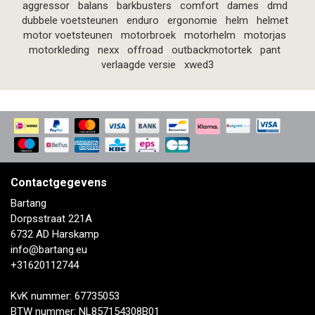
aggressor
balans
barkbusters
comfort
dames
dmd
dubbele voetsteunen
enduro
ergonomie
helm
helmet
motor voetsteunen
motorbroek
motorhelm
motorjas
motorkleding
nexx
offroad
outbackmotortek
pant
verlaagde versie
xwed3
Contactgegevens
Bartang
Dorpsstraat 221A
6732 AD Harskamp
info@bartang.eu
+31620112744
KvK nummer: 67735053
BTW nummer: NL857154308B01