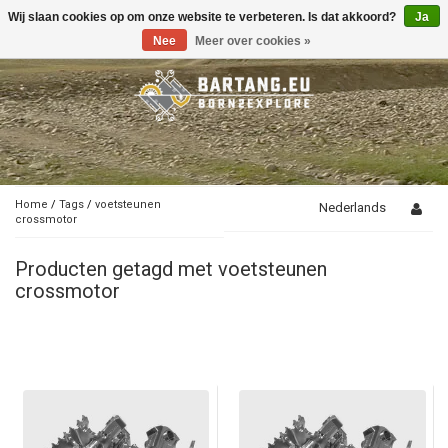
Wij slaan cookies op om onze website te verbeteren. Is dat akkoord?
Ja
Toggle
navigation
Nee
Meer over cookies »
Home
/
Tags
/
voetsteunen
Nederlands
crossmotor
Producten getagd met voetsteunen
crossmotor