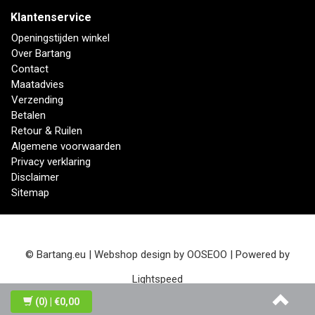
Klantenservice
Openingstijden winkel
Over Bartang
Contact
Maatadvies
Verzending
Betalen
Retour & Ruilen
Algemene voorwaarden
Privacy verklaring
Disclaimer
Sitemap
© Bartang.eu | Webshop design by
OOSEOO
| Powered by
Lightspeed
(0)
| €0,00