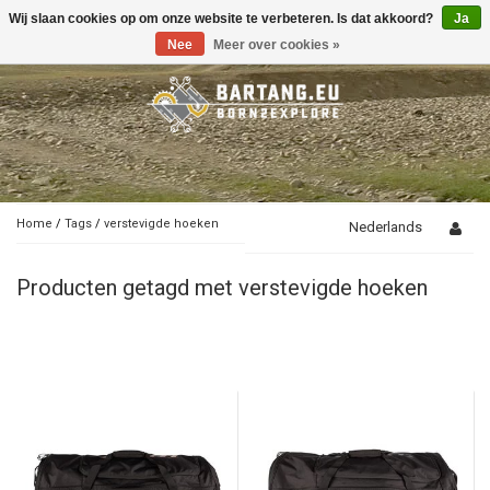
Wij slaan cookies op om onze website te verbeteren. Is dat akkoord?
Ja
Toggle
navigation
Nee
Meer over cookies »
Home
/
Tags
/
verstevigde hoeken
Nederlands
Producten getagd met verstevigde hoeken