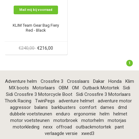
Mail mij bij voorraad
KLIM Team Gear Bag Fiery
Red - Black
€240,00
€216,00
1
Adventure helm
Crossfire 3
Crosslaars
Dakar
Honda
Klim
MX boots
Motorlaars
OBM
OM
Outback Motortek
Sidi
Sidi Crossfire 3 Motorcycle Boot
Sidi Crossfire 3 Motorlaars
Thork Racing
TwinPegs
adventure helmet
adventure motor
aggressor
balans
barkbusters
comfort
dames
dmd
dubbele voetsteunen
enduro
ergonomie
helm
helmet
motor voetsteunen
motorbroek
motorhelm
motorjas
motorkleding
nexx
offroad
outbackmotortek
pant
verlaagde versie
xwed3