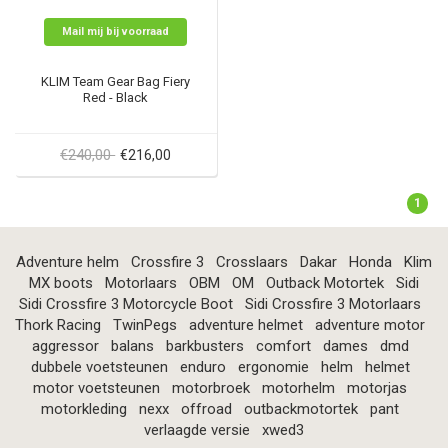
Mail mij bij voorraad
KLIM Team Gear Bag Fiery
Red - Black
€240,00
€216,00
1
Adventure helm
Crossfire 3
Crosslaars
Dakar
Honda
Klim
MX boots
Motorlaars
OBM
OM
Outback Motortek
Sidi
Sidi Crossfire 3 Motorcycle Boot
Sidi Crossfire 3 Motorlaars
Thork Racing
TwinPegs
adventure helmet
adventure motor
aggressor
balans
barkbusters
comfort
dames
dmd
dubbele voetsteunen
enduro
ergonomie
helm
helmet
motor voetsteunen
motorbroek
motorhelm
motorjas
motorkleding
nexx
offroad
outbackmotortek
pant
verlaagde versie
xwed3