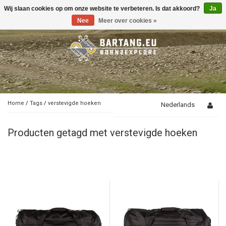
Wij slaan cookies op om onze website te verbeteren. Is dat akkoord?
Ja
Toggle
navigation
Nee
Meer over cookies »
Home
/
Tags
/
verstevigde hoeken
Nederlands
Producten getagd met verstevigde hoeken