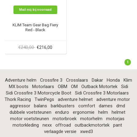
Mail mij bij voorraad
KLIM Team Gear Bag Fiery
Red - Black
€240,00
€216,00
1
Adventure helm
Crossfire 3
Crosslaars
Dakar
Honda
Klim
MX boots
Motorlaars
OBM
OM
Outback Motortek
Sidi
Sidi Crossfire 3 Motorcycle Boot
Sidi Crossfire 3 Motorlaars
Thork Racing
TwinPegs
adventure helmet
adventure motor
aggressor
balans
barkbusters
comfort
dames
dmd
dubbele voetsteunen
enduro
ergonomie
helm
helmet
motor voetsteunen
motorbroek
motorhelm
motorjas
motorkleding
nexx
offroad
outbackmotortek
pant
verlaagde versie
xwed3