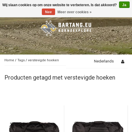
Wij slaan cookies op om onze website te verbeteren. Is dat akkoord?
Ja
Toggle
navigation
Nee
Meer over cookies »
Home
/
Tags
/
verstevigde hoeken
Nederlands
Producten getagd met verstevigde hoeken