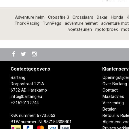
Adventure helm
Crossfire 3
Crosslaars
Dakar
Honda
K
Thork Racing
TwinPegs
adventure helmet
adventure mot
voetsteunen
motorbroek
mot
Contactgegevens
Klantenserv
Bartang
Openingstijde
Dorpsstraat 221A
Over Bartang
6732 AD Harskamp
Contact
info@bartang.eu
Maatadvies
+31620112744
Verzending
Betalen
KvK nummer: 67735053
Retour & Ruil
BTW nummer: NL857154308B01
Algemene vo
Privacy verkla