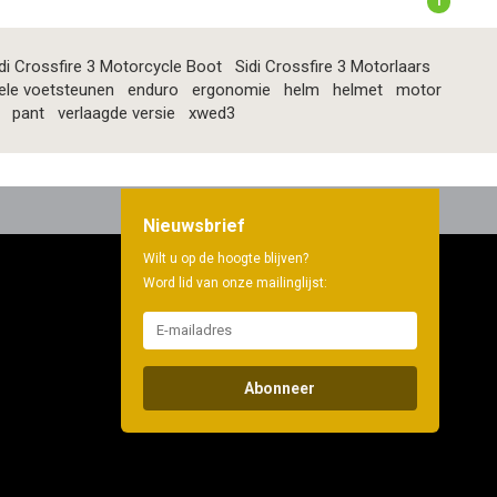
1
di Crossfire 3 Motorcycle Boot
Sidi Crossfire 3 Motorlaars
ele voetsteunen
enduro
ergonomie
helm
helmet
motor
pant
verlaagde versie
xwed3
Nieuwsbrief
Wilt u op de hoogte blijven?
Word lid van onze mailinglijst:
Abonneer