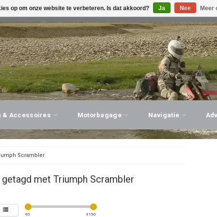
kies op om onze website te verbeteren. Is dat akkoord?
Ja
Nee
Meer 
G ADVIES, PERSOONLIJKE SERVICE!
BEZOEK ONZE WINK
n & Accessoires
Motorbagage
Navigatie
Ad
iumph Scrambler
 getagd met Triumph Scrambler
€
0
€
150