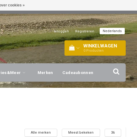
over cookies »
EL!
| +316 20112744 |
INFO@BARTANG.EU
|
Nederlands
Inloggen
|
Registreren
WINKELWAGEN
0
Producten
vies&Meer
Merken
Cadeaubonnen
Alle merken
Meest bekeken
36