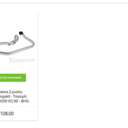
ij bij voorraad
sters 2-punts-
ngskit - Triumph
1200 XC/XE - BHG-
080
108,00