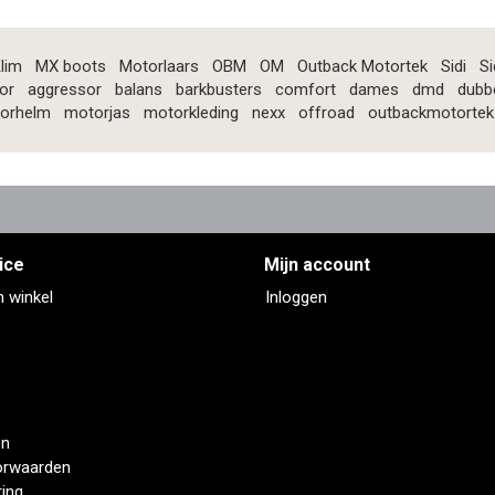
lim
MX boots
Motorlaars
OBM
OM
Outback Motortek
Sidi
Si
or
aggressor
balans
barkbusters
comfort
dames
dmd
dubb
orhelm
motorjas
motorkleding
nexx
offroad
outbackmotortek
ice
Mijn account
n winkel
Inloggen
en
orwaarden
ring