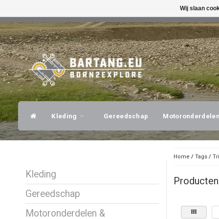
Wij slaan coo
SNELLE VERZENDING
DESKUNDI
Kleding
Gereedschap
Motoronderdele
Home
/
Tags
/
Tr
Kleding
Producten
Gereedschap
Motoronderdelen &