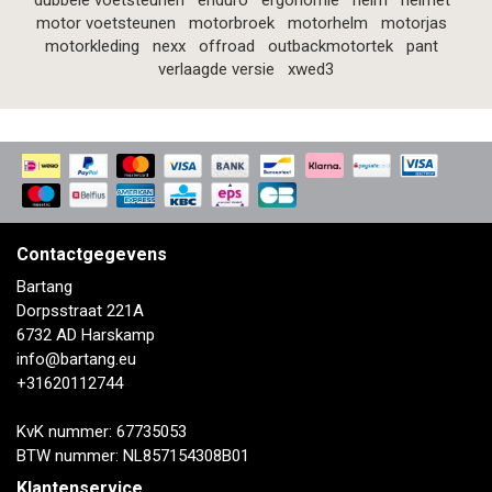
dubbele voetsteunen
enduro
ergonomie
helm
helmet
motor voetsteunen
motorbroek
motorhelm
motorjas
motorkleding
nexx
offroad
outbackmotortek
pant
verlaagde versie
xwed3
Contactgegevens
Bartang
Dorpsstraat 221A
6732 AD Harskamp
info@bartang.eu
+31620112744
KvK nummer: 67735053
BTW nummer: NL857154308B01
Klantenservice