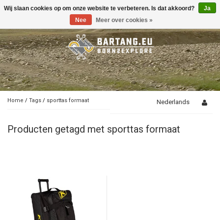
Wij slaan cookies op om onze website te verbeteren. Is dat akkoord?
Ja
Toggle
navigation
Nee
Meer over cookies »
Home
/
Tags
/
sporttas formaat
Nederlands
Producten getagd met sporttas formaat