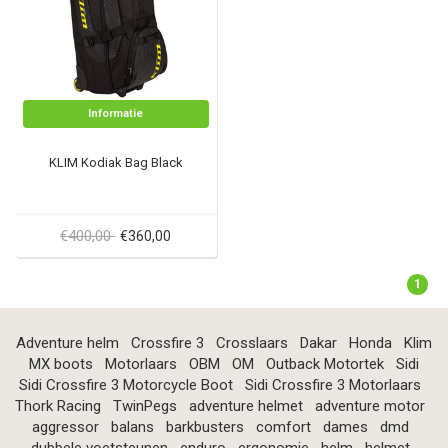
Informatie
KLIM Kodiak Bag Black
€400,00
€360,00
1
Adventure helm
Crossfire 3
Crosslaars
Dakar
Honda
Klim
MX boots
Motorlaars
OBM
OM
Outback Motortek
Sidi
Sidi Crossfire 3 Motorcycle Boot
Sidi Crossfire 3 Motorlaars
Thork Racing
TwinPegs
adventure helmet
adventure motor
aggressor
balans
barkbusters
comfort
dames
dmd