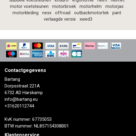
dubbele voetsteunen
enduro
ergonomie
helm
helmet
motor voetsteunen
motorbroek
motorhelm
motorjas
motorkleding
nexx
offroad
outbackmotortek
pant
verlaagde versie
xwed3
Contactgegevens
Bartang
Dorpsstraat 221A
6732 AD Harskamp
info@bartang.eu
+31620112744
KvK nummer: 67735053
BTW nummer: NL857154308B01
Klantenservice