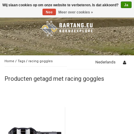
Wij slaan cookies op om onze website te verbeteren. Is dat akkoord?
Ja
Toggle
navigation
Nee
Meer over cookies »
Home
/
Tags
/
racing goggles
Nederlands
Producten getagd met racing goggles