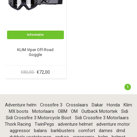
Informatie
KLIM Viper Off-Road
Goggle
€80,00
€72,00
1
Adventure helm
Crossfire 3
Crosslaars
Dakar
Honda
Klim
MX boots
Motorlaars
OBM
OM
Outback Motortek
Sidi
Sidi Crossfire 3 Motorcycle Boot
Sidi Crossfire 3 Motorlaars
Thork Racing
TwinPegs
adventure helmet
adventure motor
aggressor
balans
barkbusters
comfort
dames
dmd