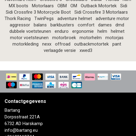
MX boots
Motorlaars
OBM
OM
Outback Motortek
Sidi
Sidi Crossfire 3 Motorcycle Boot
Sidi Crossfire 3 Motorlaars
Thork Racing
TwinPegs
adventure helmet
adventure motor
aggressor
balans
barkbusters
comfort
dames
dmd
dubbele voetsteunen
enduro
ergonomie
helm
helmet
motor voetsteunen
motorbroek
motorhelm
motorjas
motorkleding
nexx
offroad
outbackmotortek
pant
verlaagde versie
xwed3
Contactgegevens
Bartang
Dorpsstraat 221A
6732 AD Harskamp
info@bartang.eu