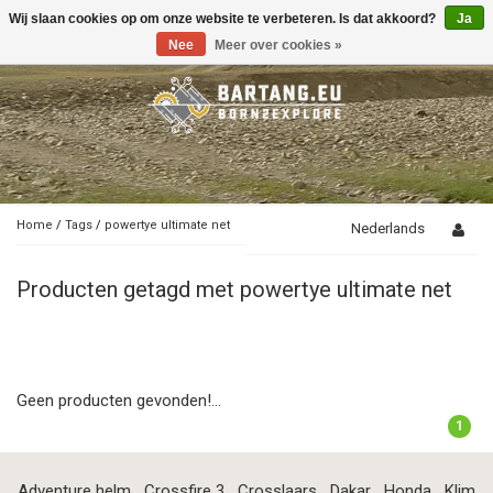
Wij slaan cookies op om onze website te verbeteren. Is dat akkoord?
Ja
Toggle
navigation
Nee
Meer over cookies »
Home
/
Tags
/
powertye ultimate net
Nederlands
Producten getagd met powertye ultimate net
Geen producten gevonden!...
1
Adventure helm
Crossfire 3
Crosslaars
Dakar
Honda
Klim