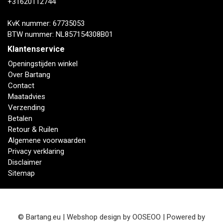
+31620112744
KvK nummer: 67735053
BTW nummer: NL857154308B01
Klantenservice
Openingstijden winkel
Over Bartang
Contact
Maatadvies
Verzending
Betalen
Retour & Ruilen
Algemene voorwaarden
Privacy verklaring
Disclaimer
Sitemap
© Bartang.eu | Webshop design by
OOSEOO
| Powered by