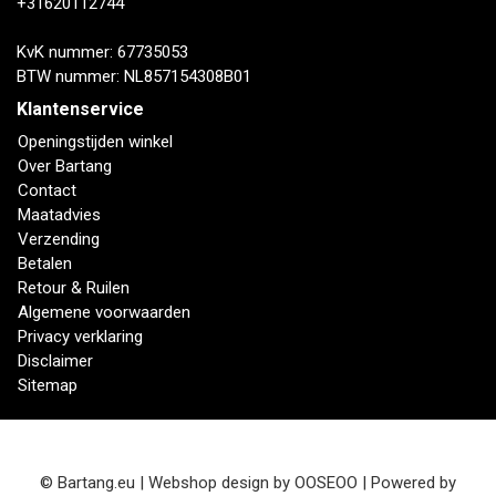
+31620112744
KvK nummer: 67735053
BTW nummer: NL857154308B01
Klantenservice
Openingstijden winkel
Over Bartang
Contact
Maatadvies
Verzending
Betalen
Retour & Ruilen
Algemene voorwaarden
Privacy verklaring
Disclaimer
Sitemap
© Bartang.eu | Webshop design by
OOSEOO
| Powered by