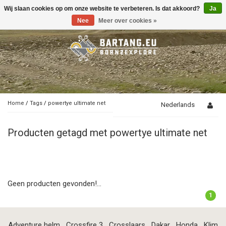
Wij slaan cookies op om onze website te verbeteren. Is dat akkoord?
Ja
Toggle
navigation
Nee
Meer over cookies »
Home
/
Tags
/
powertye ultimate net
Nederlands
Producten getagd met powertye ultimate net
Geen producten gevonden!...
1
Adventure helm
Crossfire 3
Crosslaars
Dakar
Honda
Klim