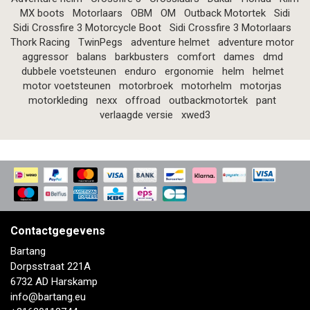
MX boots
Motorlaars
OBM
OM
Outback Motortek
Sidi
Sidi Crossfire 3 Motorcycle Boot
Sidi Crossfire 3 Motorlaars
Thork Racing
TwinPegs
adventure helmet
adventure motor
aggressor
balans
barkbusters
comfort
dames
dmd
dubbele voetsteunen
enduro
ergonomie
helm
helmet
motor voetsteunen
motorbroek
motorhelm
motorjas
motorkleding
nexx
offroad
outbackmotortek
pant
verlaagde versie
xwed3
Contactgegevens
Bartang
Dorpsstraat 221A
6732 AD Harskamp
info@bartang.eu