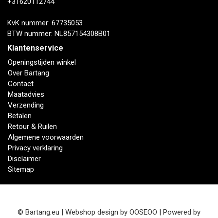
+31620112744
KvK nummer: 67735053
BTW nummer: NL857154308B01
Klantenservice
Openingstijden winkel
Over Bartang
Contact
Maatadvies
Verzending
Betalen
Retour & Ruilen
Algemene voorwaarden
Privacy verklaring
Disclaimer
Sitemap
© Bartang.eu | Webshop design by
OOSEOO
| Powered by