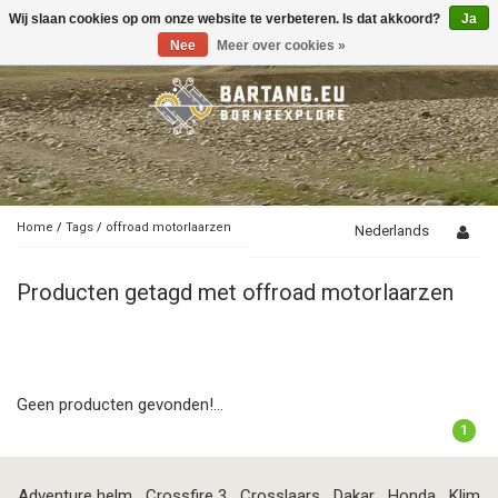
Wij slaan cookies op om onze website te verbeteren. Is dat akkoord?
Ja
Toggle
navigation
Nee
Meer over cookies »
Home
/
Tags
/
offroad motorlaarzen
Nederlands
Producten getagd met offroad motorlaarzen
Geen producten gevonden!...
1
Adventure helm
Crossfire 3
Crosslaars
Dakar
Honda
Klim