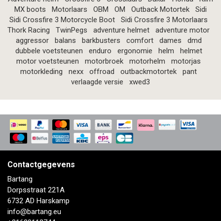
MX boots
Motorlaars
OBM
OM
Outback Motortek
Sidi
Sidi Crossfire 3 Motorcycle Boot
Sidi Crossfire 3 Motorlaars
Thork Racing
TwinPegs
adventure helmet
adventure motor
aggressor
balans
barkbusters
comfort
dames
dmd
dubbele voetsteunen
enduro
ergonomie
helm
helmet
motor voetsteunen
motorbroek
motorhelm
motorjas
motorkleding
nexx
offroad
outbackmotortek
pant
verlaagde versie
xwed3
Contactgegevens
Bartang
Dorpsstraat 221A
6732 AD Harskamp
info@bartang.eu