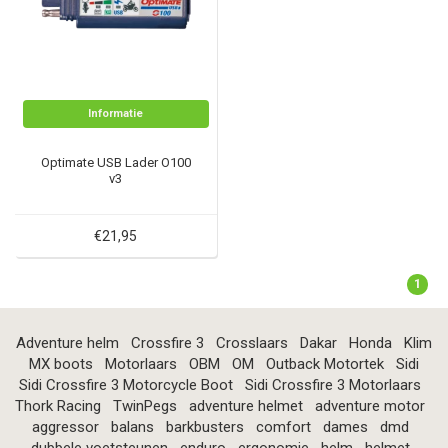
Informatie
Optimate USB Lader O100
v3
€21,95
1
Adventure helm
Crossfire 3
Crosslaars
Dakar
Honda
Klim
MX boots
Motorlaars
OBM
OM
Outback Motortek
Sidi
Sidi Crossfire 3 Motorcycle Boot
Sidi Crossfire 3 Motorlaars
Thork Racing
TwinPegs
adventure helmet
adventure motor
aggressor
balans
barkbusters
comfort
dames
dmd