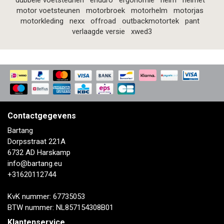
dubbele voetsteunen
enduro
ergonomie
helm
helmet
motor voetsteunen
motorbroek
motorhelm
motorjas
motorkleding
nexx
offroad
outbackmotortek
pant
verlaagde versie
xwed3
Contactgegevens
Bartang
Dorpsstraat 221A
6732 AD Harskamp
info@bartang.eu
+31620112744
KvK nummer: 67735053
BTW nummer: NL857154308B01
Klantenservice