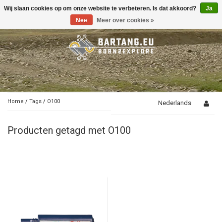
Wij slaan cookies op om onze website te verbeteren. Is dat akkoord?
Ja
Toggle
navigation
Nee
Meer over cookies »
Home
/
Tags
/
O100
Nederlands
Producten getagd met O100