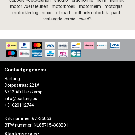
dubbele voetsteunen
enduro
ergonomie
helm
helmet
motor voetsteunen
motorbroek
motorhelm
motorjas
motorkleding
nexx
offroad
outbackmotortek
pant
verlaagde versie
xwed3
Contactgegevens
Bartang
Dorpsstraat 221A
6732 AD Harskamp
info@bartang.eu
+31620112744
KvK nummer: 67735053
BTW nummer: NL857154308B01
Klantenservice