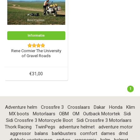
Informatie
Rene Cormier The University
of Gravel Roads
€31,00
1
Adventure helm
Crossfire 3
Crosslaars
Dakar
Honda
Klim
MX boots
Motorlaars
OBM
OM
Outback Motortek
Sidi
Sidi Crossfire 3 Motorcycle Boot
Sidi Crossfire 3 Motorlaars
Thork Racing
TwinPegs
adventure helmet
adventure motor
aggressor
balans
barkbusters
comfort
dames
dmd