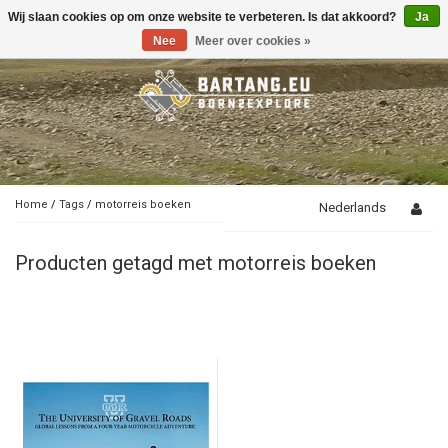
Wij slaan cookies op om onze website te verbeteren. Is dat akkoord?
Ja
Toggle
navigation
Nee
Meer over cookies »
Home
/
Tags
/
motorreis boeken
Nederlands
Producten getagd met motorreis boeken