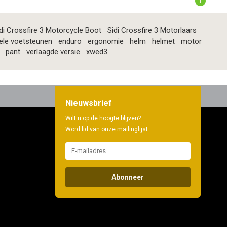
1
di Crossfire 3 Motorcycle Boot
Sidi Crossfire 3 Motorlaars
ele voetsteunen
enduro
ergonomie
helm
helmet
motor
pant
verlaagde versie
xwed3
Nieuwsbrief
Wilt u op de hoogte blijven?
Word lid van onze mailinglijst:
Abonneer