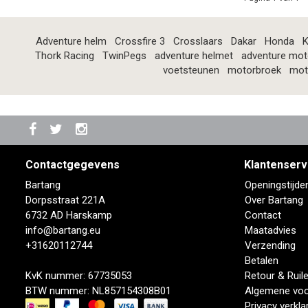
Adventure helm
Crossfire 3
Crosslaars
Dakar
Honda
K
Thork Racing
TwinPegs
adventure helmet
adventure mot
voetsteunen
motorbroek
mot
Contactgegevens
Klantenserv
Bartang
Openingstijde
Dorpsstraat 221A
Over Bartang
6732 AD Harskamp
Contact
info@bartang.eu
Maatadvies
+31620112744
Verzending
Betalen
KvK nummer: 67735053
Retour & Ruil
BTW nummer: NL857154308B01
Algemene vo
Privacy verkla