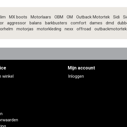
lim
MX boots
Motorlaars
OBM
OM
Outback Motortek
Sidi
Si
or
aggressor
balans
barkbusters
comfort
dames
dmd
dubb
orhelm
motorjas
motorkleding
nexx
offroad
outbackmotortek
ice
Mijn account
n winkel
Inloggen
en
orwaarden
ring