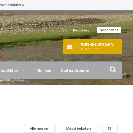
over cookies »
EL!
| +316 20112744 |
INFO@BARTANG.EU
|
Nederlands
Inloggen
|
Registreren
WINKELWAGEN
0
Producten
vies&Meer
Merken
Cadeaubonnen
Alle merken
Meest bekeken
36