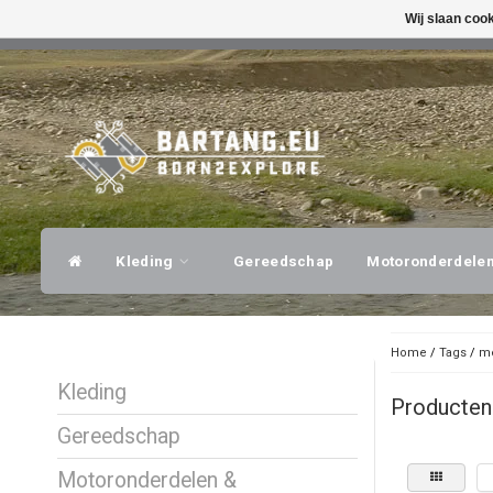
Wij slaan coo
SNELLE VERZENDING
DESKUNDI
Kleding
Gereedschap
Motoronderdele
Home
/
Tags
/
me
Kleding
Producten
Gereedschap
Motoronderdelen &