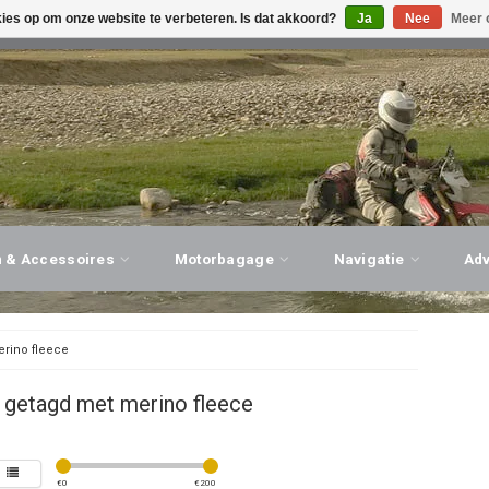
kies op om onze website te verbeteren. Is dat akkoord?
Ja
Nee
Meer 
G ADVIES, PERSOONLIJKE SERVICE!
BEZOEK ONZE WINK
n & Accessoires
Motorbagage
Navigatie
Ad
rino fleece
 getagd met merino fleece
€
0
€
200