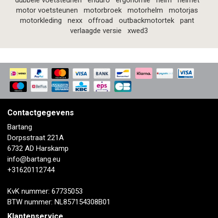
dubbele voetsteunen
enduro
ergonomie
helm
helmet
motor voetsteunen
motorbroek
motorhelm
motorjas
motorkleding
nexx
offroad
outbackmotortek
pant
verlaagde versie
xwed3
Contactgegevens
Bartang
Dorpsstraat 221A
6732 AD Harskamp
info@bartang.eu
+31620112744
KvK nummer: 67735053
BTW nummer: NL857154308B01
Klantenservice