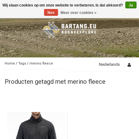
Wij slaan cookies op om onze website te verbeteren. Is dat akkoord?
Ja
Toggle
navigation
Nee
Meer over cookies »
Home
/
Tags
/
merino fleece
Nederlands
Producten getagd met merino fleece