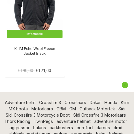
Informatie
KLIM Echo Wool Fleece
Jacket Black
€190,00
€171,00
1
Adventure helm
Crossfire 3
Crosslaars
Dakar
Honda
Klim
MX boots
Motorlaars
OBM
OM
Outback Motortek
Sidi
Sidi Crossfire 3 Motorcycle Boot
Sidi Crossfire 3 Motorlaars
Thork Racing
TwinPegs
adventure helmet
adventure motor
aggressor
balans
barkbusters
comfort
dames
dmd