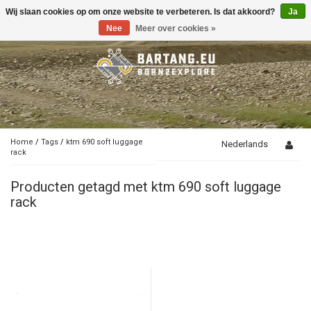
Wij slaan cookies op om onze website te verbeteren. Is dat akkoord?
Ja
Toggle
navigation
Nee
Meer over cookies »
Home
/
Tags
/
ktm 690 soft luggage
Nederlands
rack
Producten getagd met ktm 690 soft luggage
rack