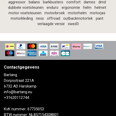
aggressor
balans
barkbusters
comfort
dames
dmd
dubbele voetsteunen
enduro
ergonomie
helm
helmet
motor voetsteunen
motorbroek
motorhelm
motorjas
motorkleding
nexx
offroad
outbackmotortek
pant
verlaagde versie
xwed3
Contactgegevens
Bartang
Dorpsstraat 221A
6732 AD Harskamp
info@bartang.eu
+31620112744
KvK nummer: 67735053
BTW nummer: NL857154308B01