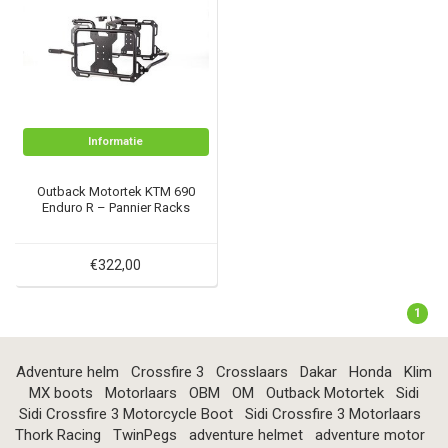
Informatie
Outback Motortek KTM 690
Enduro R – Pannier Racks
€322,00
1
Adventure helm
Crossfire 3
Crosslaars
Dakar
Honda
Klim
MX boots
Motorlaars
OBM
OM
Outback Motortek
Sidi
Sidi Crossfire 3 Motorcycle Boot
Sidi Crossfire 3 Motorlaars
Thork Racing
TwinPegs
adventure helmet
adventure motor