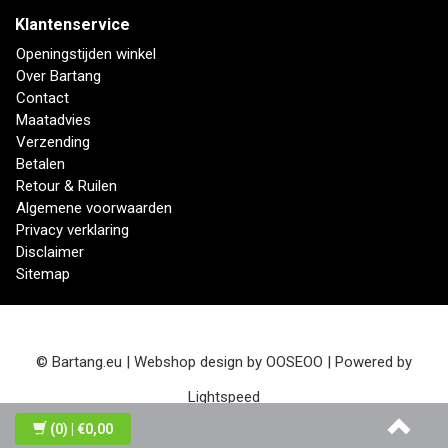
Klantenservice
Openingstijden winkel
Over Bartang
Contact
Maatadvies
Verzending
Betalen
Retour & Ruilen
Algemene voorwaarden
Privacy verklaring
Disclaimer
Sitemap
© Bartang.eu | Webshop design by
OOSEOO
| Powered by
Lightspeed
(0)
| €0,00