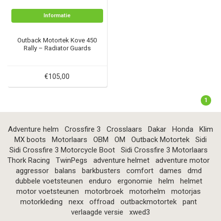
Informatie
Outback Motortek Kove 450
Rally – Radiator Guards
€105,00
1
Adventure helm
Crossfire 3
Crosslaars
Dakar
Honda
Klim
MX boots
Motorlaars
OBM
OM
Outback Motortek
Sidi
Sidi Crossfire 3 Motorcycle Boot
Sidi Crossfire 3 Motorlaars
Thork Racing
TwinPegs
adventure helmet
adventure motor
aggressor
balans
barkbusters
comfort
dames
dmd
dubbele voetsteunen
enduro
ergonomie
helm
helmet
motor voetsteunen
motorbroek
motorhelm
motorjas
motorkleding
nexx
offroad
outbackmotortek
pant
verlaagde versie
xwed3