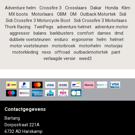
Adventure helm
Crossfire 3
Crosslaars
Dakar
Honda
Klim
MX boots
Motorlaars
OBM
OM
Outback Motortek
Sidi
Sidi Crossfire 3 Motorcycle Boot
Sidi Crossfire 3 Motorlaars
Thork Racing
TwinPegs
adventure helmet
adventure motor
aggressor
balans
barkbusters
comfort
dames
dmd
dubbele voetsteunen
enduro
ergonomie
helm
helmet
motor voetsteunen
motorbroek
motorhelm
motorjas
motorkleding
nexx
offroad
outbackmotortek
pant
verlaagde versie
xwed3
Contactgegevens
Bartang
Dorpsstraat 221A
6732 AD Harskamp