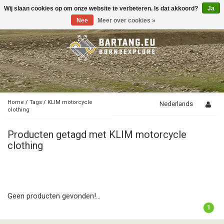
Wij slaan cookies op om onze website te verbeteren. Is dat akkoord?
Ja
Toggle
navigation
Nee
Meer over cookies »
Home
/
Tags
/
KLIM motorcycle
Nederlands
clothing
Producten getagd met KLIM motorcycle
clothing
Geen producten gevonden!...
1