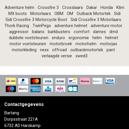
Adventure helm
Crossfire 3
Crosslaars
Dakar
Honda
Klim
MX boots
Motorlaars
OBM
OM
Outback Motortek
Sidi
Sidi Crossfire 3 Motorcycle Boot
Sidi Crossfire 3 Motorlaars
Thork Racing
TwinPegs
adventure helmet
adventure motor
aggressor
balans
barkbusters
comfort
dames
dmd
dubbele voetsteunen
enduro
ergonomie
helm
helmet
motor voetsteunen
motorbroek
motorhelm
motorjas
motorkleding
nexx
offroad
outbackmotortek
pant
verlaagde versie
xwed3
Contactgegevens
Bartang
Dorpsstraat 221A
6732 AD Harskamp