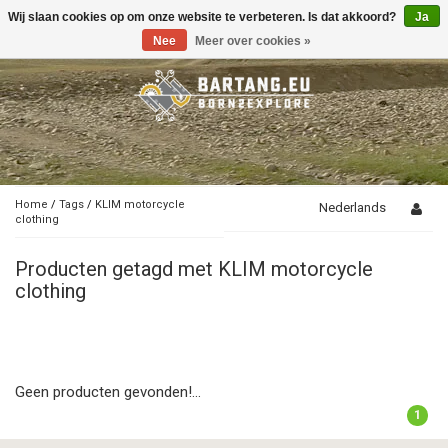
Wij slaan cookies op om onze website te verbeteren. Is dat akkoord?
Ja
Toggle
navigation
Nee
Meer over cookies »
Home
/
Tags
/
KLIM motorcycle
Nederlands
clothing
Producten getagd met KLIM motorcycle
clothing
Geen producten gevonden!...
1