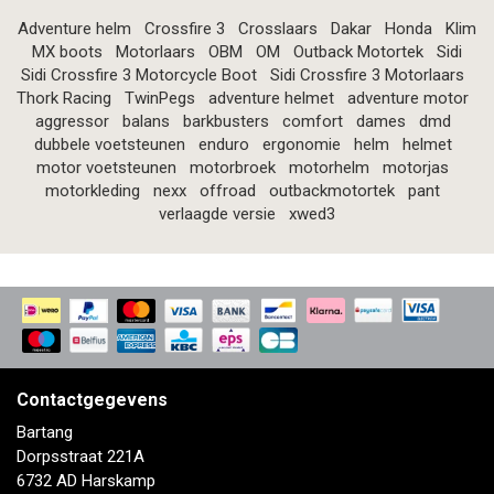
Adventure helm
Crossfire 3
Crosslaars
Dakar
Honda
Klim
MX boots
Motorlaars
OBM
OM
Outback Motortek
Sidi
Sidi Crossfire 3 Motorcycle Boot
Sidi Crossfire 3 Motorlaars
Thork Racing
TwinPegs
adventure helmet
adventure motor
aggressor
balans
barkbusters
comfort
dames
dmd
dubbele voetsteunen
enduro
ergonomie
helm
helmet
motor voetsteunen
motorbroek
motorhelm
motorjas
motorkleding
nexx
offroad
outbackmotortek
pant
verlaagde versie
xwed3
Contactgegevens
Bartang
Dorpsstraat 221A
6732 AD Harskamp