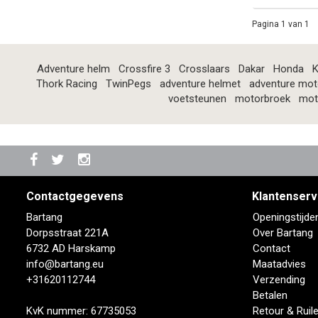
Pagina 1 van 1
Adventure helm
Crossfire 3
Crosslaars
Dakar
Honda
K
Thork Racing
TwinPegs
adventure helmet
adventure mot
voetsteunen
motorbroek
mot
Contactgegevens
Klantenserv
Bartang
Openingstijde
Dorpsstraat 221A
Over Bartang
6732 AD Harskamp
Contact
info@bartang.eu
Maatadvies
+31620112744
Verzending
Betalen
KvK nummer: 67735053
Retour & Ruil