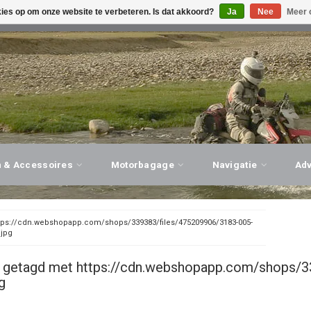
kies op om onze website te verbeteren. Is dat akkoord?
Ja
Nee
Meer 
G ADVIES, PERSOONLIJKE SERVICE!
BEZOEK ONZE WINK
n & Accessoires
Motorbagage
Navigatie
Ad
tps://cdn.webshopapp.com/shops/339383/files/475209906/3183-005-
.jpg
 getagd met https://cdn.webshopapp.com/shops/3
g