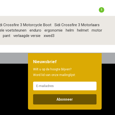
1
di Crossfire 3 Motorcycle Boot
Sidi Crossfire 3 Motorlaars
ele voetsteunen
enduro
ergonomie
helm
helmet
motor
pant
verlaagde versie
xwed3
Nieuwsbrief
Wilt u op de hoogte blijven?
Word lid van onze mailinglijst:
Abonneer