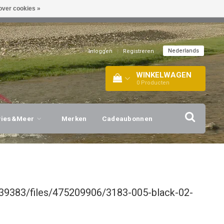
over cookies »
EL!
| +316 20112744 |
INFO@BARTANG.EU
|
Nederlands
Inloggen
|
Registreren
WINKELWAGEN
0
Producten
vies&Meer
Merken
Cadeaubonnen
39383/files/475209906/3183-005-black-02-