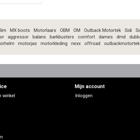
lim
MX boots
Motorlaars
OBM
OM
Outback Motortek
Sidi
Si
or
aggressor
balans
barkbusters
comfort
dames
dmd
dubb
orhelm
motorjas
motorkleding
nexx
offroad
outbackmotortek
ice
Mijn account
n winkel
Inloggen
en