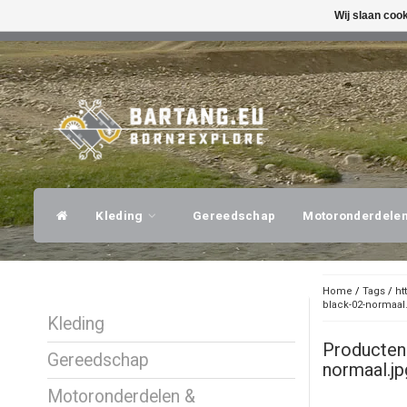
Wij slaan coo
SNELLE VERZENDING
DESKUNDI
Kleding
Gereedschap
Motoronderdele
Home
/
Tags
/
ht
black-02-normaal
Kleding
Producten
Gereedschap
normaal.jp
Motoronderdelen &