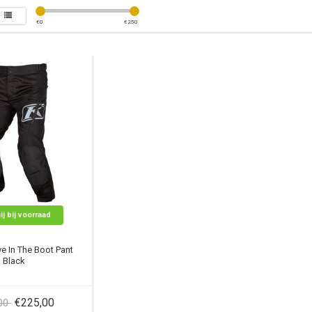
€
0
€
250
ij bij voorraad
e In The Boot Pant
Black
€225,00
,00