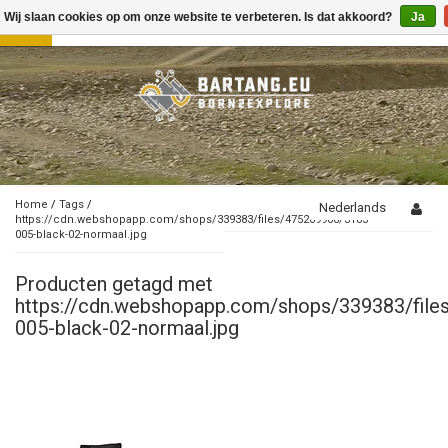
Wij slaan cookies op om onze website te verbeteren. Is dat akkoord?
Ja
Toggle
navigation
Home
/
Tags
/
Nederlands
https://cdn.webshopapp.com/shops/339383/files/475209906/3183-
005-black-02-normaal.jpg
Producten getagd met
https://cdn.webshopapp.com/shops/339383/fil
005-black-02-normaal.jpg