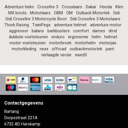
Adventure helm
Crossfire 3
Crosslaars
Dakar
Honda
Klim
MX boots
Motorlaars
OBM
OM
Outback Motortek
Sidi
Sidi Crossfire 3 Motorcycle Boot
Sidi Crossfire 3 Motorlaars
Thork Racing
TwinPegs
adventure helmet
adventure motor
aggressor
balans
barkbusters
comfort
dames
dmd
dubbele voetsteunen
enduro
ergonomie
helm
helmet
motor voetsteunen
motorbroek
motorhelm
motorjas
motorkleding
nexx
offroad
outbackmotortek
pant
verlaagde versie
xwed3
Contactgegevens
Bartang
Dorpsstraat 221A
6732 AD Harskamp