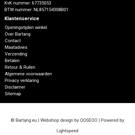
KvK nummer: 67735053
BTW nummer: NL857154308B01
Klantenservice
Openingstijden winkel
Over Bartang
Contact
Maatadvies
Verzending
Betalen
Retour & Ruilen
Algemene voorwaarden
Privacy verklaring
Disclaimer
Sitemap
© Bartang.eu | Webshop design by
OOSEOO
| Powered by
Lightspeed