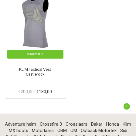
Informatie
KLIM Tactical Vest
Castlerock
€200,00
€180,00
1
Adventure helm
Crossfire 3
Crosslaars
Dakar
Honda
Klim
MX boots
Motorlaars
OBM
OM
Outback Motortek
Sidi