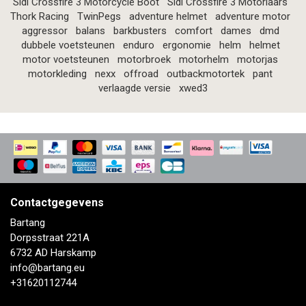
Sidi Crossfire 3 Motorcycle Boot
Sidi Crossfire 3 Motorlaars
Thork Racing
TwinPegs
adventure helmet
adventure motor
aggressor
balans
barkbusters
comfort
dames
dmd
dubbele voetsteunen
enduro
ergonomie
helm
helmet
motor voetsteunen
motorbroek
motorhelm
motorjas
motorkleding
nexx
offroad
outbackmotortek
pant
verlaagde versie
xwed3
Contactgegevens
Bartang
Dorpsstraat 221A
6732 AD Harskamp
info@bartang.eu
+31620112744