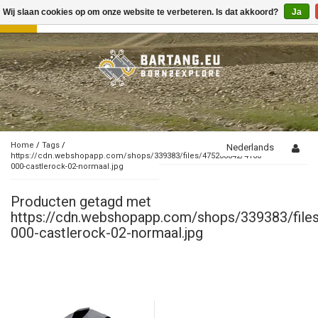
Wij slaan cookies op om onze website te verbeteren. Is dat akkoord?
Ja
Toggle
navigation
Home
/
Tags
/
Nederlands
https://cdn.webshopapp.com/shops/339383/files/475208842/4160-
000-castlerock-02-normaal.jpg
Producten getagd met
https://cdn.webshopapp.com/shops/339383/fil
000-castlerock-02-normaal.jpg