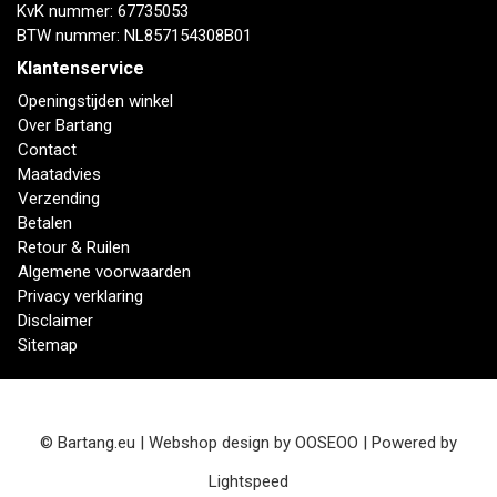
KvK nummer: 67735053
BTW nummer: NL857154308B01
Klantenservice
Openingstijden winkel
Over Bartang
Contact
Maatadvies
Verzending
Betalen
Retour & Ruilen
Algemene voorwaarden
Privacy verklaring
Disclaimer
Sitemap
© Bartang.eu | Webshop design by
OOSEOO
| Powered by
Lightspeed