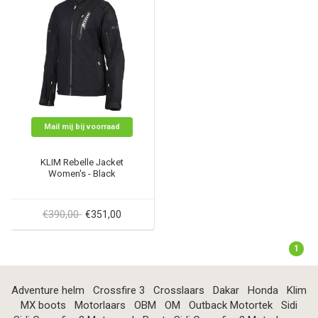
Mail mij bij voorraad
KLIM Rebelle Jacket
Women's - Black
€390,00
€351,00
1
Adventure helm
Crossfire 3
Crosslaars
Dakar
Honda
Klim
MX boots
Motorlaars
OBM
OM
Outback Motortek
Sidi