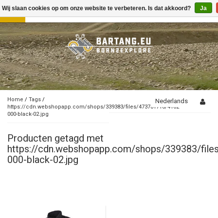
Wij slaan cookies op om onze website te verbeteren. Is dat akkoord?
Ja
Toggle
navigation
Home
/
Tags
/
Nederlands
https://cdn.webshopapp.com/shops/339383/files/473781716/4162-
000-black-02.jpg
Producten getagd met
https://cdn.webshopapp.com/shops/339383/fil
000-black-02.jpg