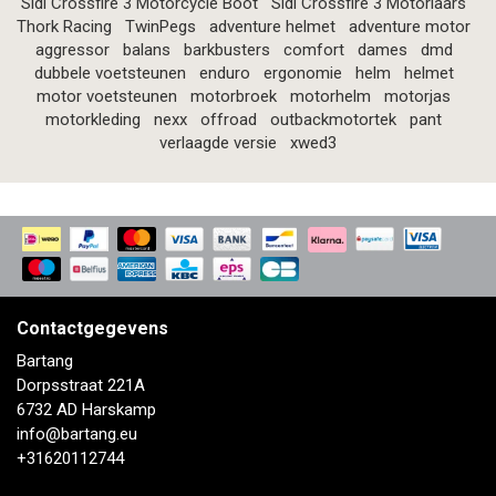
Sidi Crossfire 3 Motorcycle Boot
Sidi Crossfire 3 Motorlaars
Thork Racing
TwinPegs
adventure helmet
adventure motor
aggressor
balans
barkbusters
comfort
dames
dmd
dubbele voetsteunen
enduro
ergonomie
helm
helmet
motor voetsteunen
motorbroek
motorhelm
motorjas
motorkleding
nexx
offroad
outbackmotortek
pant
verlaagde versie
xwed3
Contactgegevens
Bartang
Dorpsstraat 221A
6732 AD Harskamp
info@bartang.eu
+31620112744