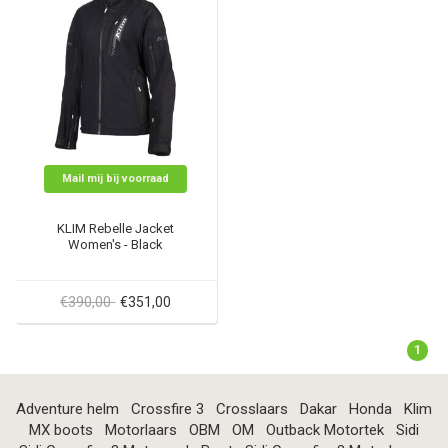
Mail mij bij voorraad
KLIM Rebelle Jacket
Women's - Black
€390,00
€351,00
1
Adventure helm
Crossfire 3
Crosslaars
Dakar
Honda
Klim
MX boots
Motorlaars
OBM
OM
Outback Motortek
Sidi