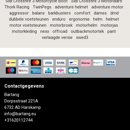
Sidi Crossfire 3 Motorcycle Boot
Sidi Crossfire 3 Motorlaars
Thork Racing
TwinPegs
adventure helmet
adventure motor
aggressor
balans
barkbusters
comfort
dames
dmd
dubbele voetsteunen
enduro
ergonomie
helm
helmet
motor voetsteunen
motorbroek
motorhelm
motorjas
motorkleding
nexx
offroad
outbackmotortek
pant
verlaagde versie
xwed3
Contactgegevens
Bartang
Dorpsstraat 221A
6732 AD Harskamp
info@bartang.eu
+31620112744