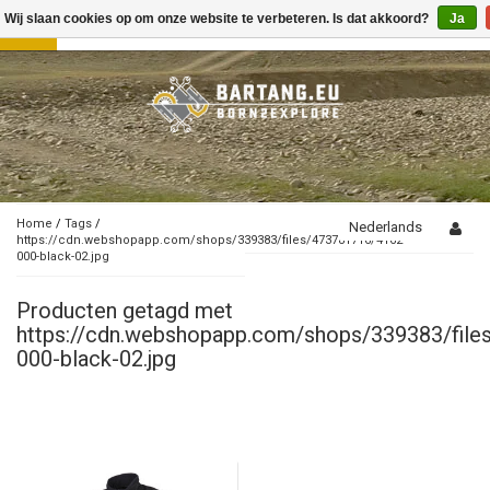
Wij slaan cookies op om onze website te verbeteren. Is dat akkoord?
Ja
Toggle
navigation
Home
/
Tags
/
Nederlands
https://cdn.webshopapp.com/shops/339383/files/473781716/4162-
000-black-02.jpg
Producten getagd met
https://cdn.webshopapp.com/shops/339383/fil
000-black-02.jpg