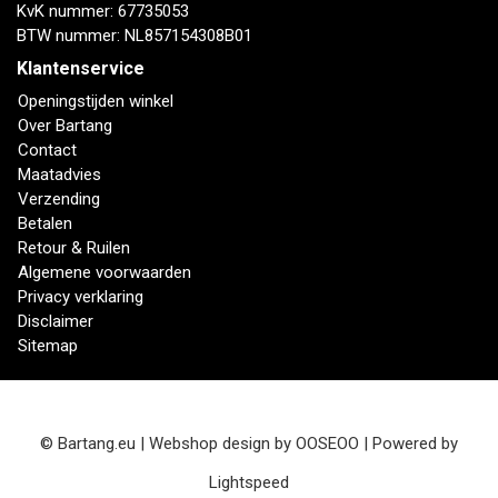
KvK nummer: 67735053
BTW nummer: NL857154308B01
Klantenservice
Openingstijden winkel
Over Bartang
Contact
Maatadvies
Verzending
Betalen
Retour & Ruilen
Algemene voorwaarden
Privacy verklaring
Disclaimer
Sitemap
© Bartang.eu | Webshop design by
OOSEOO
| Powered by
Lightspeed