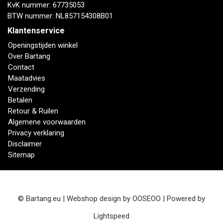
KvK nummer: 67735053
BTW nummer: NL857154308B01
Klantenservice
Openingstijden winkel
Over Bartang
Contact
Maatadvies
Verzending
Betalen
Retour & Ruilen
Algemene voorwaarden
Privacy verklaring
Disclaimer
Sitemap
© Bartang.eu | Webshop design by
OOSEOO
| Powered by
Lightspeed