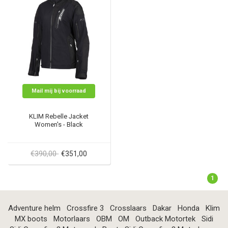
Mail mij bij voorraad
KLIM Rebelle Jacket
Women's - Black
€390,00
€351,00
1
Adventure helm
Crossfire 3
Crosslaars
Dakar
Honda
Klim
MX boots
Motorlaars
OBM
OM
Outback Motortek
Sidi