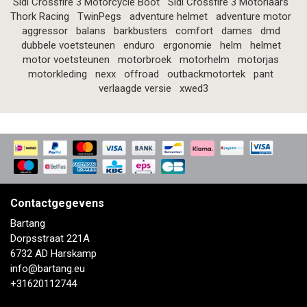
Sidi Crossfire 3 Motorcycle Boot
Sidi Crossfire 3 Motorlaars
Thork Racing
TwinPegs
adventure helmet
adventure motor
aggressor
balans
barkbusters
comfort
dames
dmd
dubbele voetsteunen
enduro
ergonomie
helm
helmet
motor voetsteunen
motorbroek
motorhelm
motorjas
motorkleding
nexx
offroad
outbackmotortek
pant
verlaagde versie
xwed3
Contactgegevens
Bartang
Dorpsstraat 221A
6732 AD Harskamp
info@bartang.eu
+31620112744