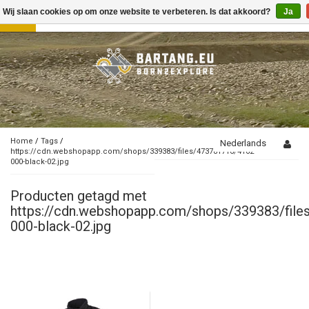
Wij slaan cookies op om onze website te verbeteren. Is dat akkoord?
Ja
Toggle
navigation
Home
/
Tags
/
Nederlands
https://cdn.webshopapp.com/shops/339383/files/473781716/4162-
000-black-02.jpg
Producten getagd met
https://cdn.webshopapp.com/shops/339383/fil
000-black-02.jpg