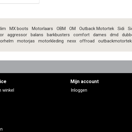
lim
MX boots
Motorlaars
OBM
OM
Outback Motortek
Sidi
Si
or
aggressor
balans
barkbusters
comfort
dames
dmd
dubb
orhelm
motorjas
motorkleding
nexx
offroad
outbackmotortek
ice
Mijn account
n winkel
Inloggen
en