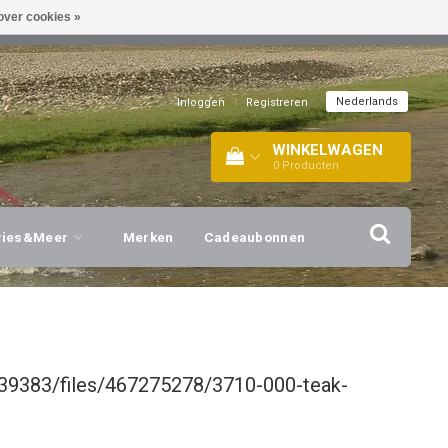
over cookies »
EL!
| +316 20112744 |
INFO@BARTANG.EU
|
Nederlands
Inloggen
|
Registreren
WINKELWAGEN
0
Producten
vies&Meer
Merken
Cadeaubonnen
39383/files/467275278/3710-000-teak-