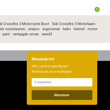
1
di Crossfire 3 Motorcycle Boot
Sidi Crossfire 3 Motorlaars
ele voetsteunen
enduro
ergonomie
helm
helmet
motor
pant
verlaagde versie
xwed3
Nieuwsbrief
Wilt u op de hoogte blijven?
Word lid van onze mailinglijst:
Abonneer