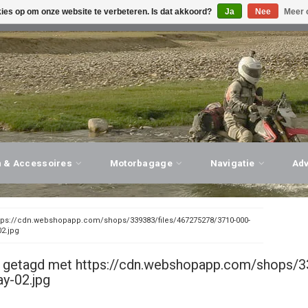
kies op om onze website te verbeteren. Is dat akkoord?
Ja
Nee
Meer 
G ADVIES, PERSOONLIJKE SERVICE!
BEZOEK ONZE WINK
n & Accessoires
Motorbagage
Navigatie
Ad
tps://cdn.webshopapp.com/shops/339383/files/467275278/3710-000-
02.jpg
 getagd met https://cdn.webshopapp.com/shops/3
ay-02.jpg