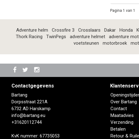
Pagina 1 van 1
Adventure helm
Crossfire 3
Crosslaars
Dakar
Honda
K
Thork Racing
TwinPegs
adventure helmet
adventure mot
voetsteunen
motorbroek
mot
Contactgegevens
Klantenserv
Bartang
Openingstijde
Dorpsstraat 221A
Over Bartang
6732 AD Harskamp
Contact
info@bartang.eu
Maatadvies
+31620112744
Verzending
Betalen
KvK nummer: 67735053
Retour & Ruil