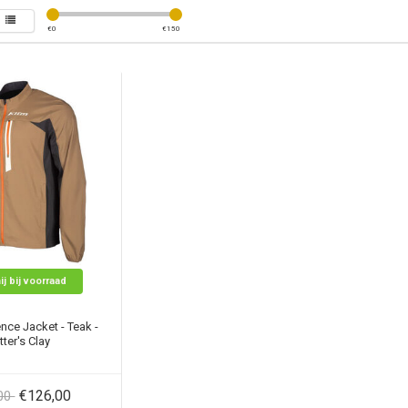
€
0
€
150
ij bij voorraad
nce Jacket - Teak -
tter's Clay
€126,00
,00