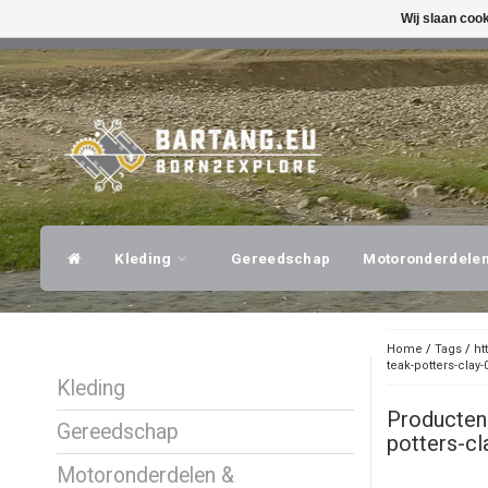
Wij slaan coo
SNELLE VERZENDING
DESKUNDI
Kleding
Gereedschap
Motoronderdele
Home
/
Tags
/
ht
teak-potters-clay-
Kleding
Producten
Gereedschap
potters-cl
Motoronderdelen &