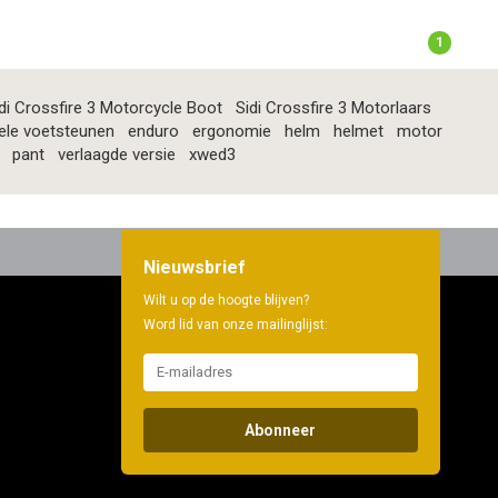
1
di Crossfire 3 Motorcycle Boot
Sidi Crossfire 3 Motorlaars
ele voetsteunen
enduro
ergonomie
helm
helmet
motor
pant
verlaagde versie
xwed3
Nieuwsbrief
Wilt u op de hoogte blijven?
Word lid van onze mailinglijst:
Abonneer