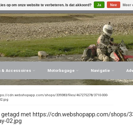
kies op om onze website te verbeteren. Is dat akkoord?
Ja
Nee
Meer 
G ADVIES, PERSOONLIJKE SERVICE!
BEZOEK ONZE WINK
n & Accessoires
Motorbagage
Navigatie
Ad
tps://cdn.webshopapp.com/shops/339383/files/467275278/3710-000-
02.jpg
 getagd met https://cdn.webshopapp.com/shops/3
ay-02.jpg