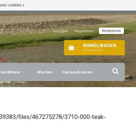
over cookies »
EL!
| +316 20112744 |
INFO@BARTANG.EU
|
Nederlands
Inloggen
|
Registreren
WINKELWAGEN
0
Producten
vies&Meer
Merken
Cadeaubonnen
39383/files/467275278/3710-000-teak-