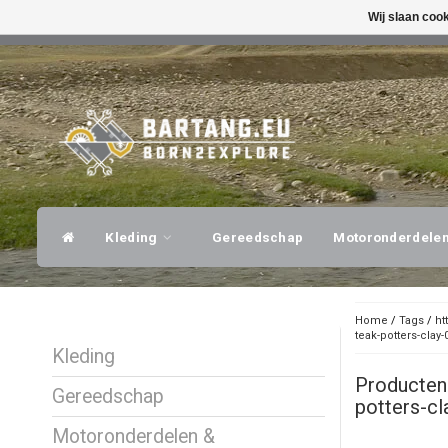
Wij slaan coo
SNELLE VERZENDING
DESKUNDI
Kleding
Gereedschap
Motoronderdele
Home
/
Tags
/
ht
teak-potters-clay-
Kleding
Producten
Gereedschap
potters-cl
Motoronderdelen &