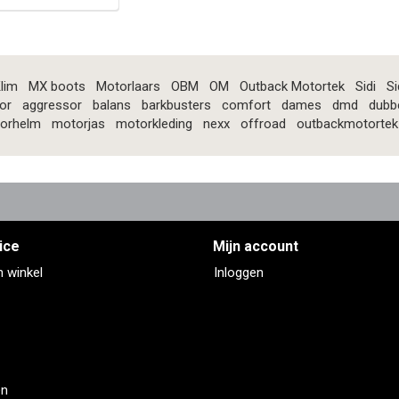
lim
MX boots
Motorlaars
OBM
OM
Outback Motortek
Sidi
Si
or
aggressor
balans
barkbusters
comfort
dames
dmd
dubb
orhelm
motorjas
motorkleding
nexx
offroad
outbackmotortek
ice
Mijn account
n winkel
Inloggen
en