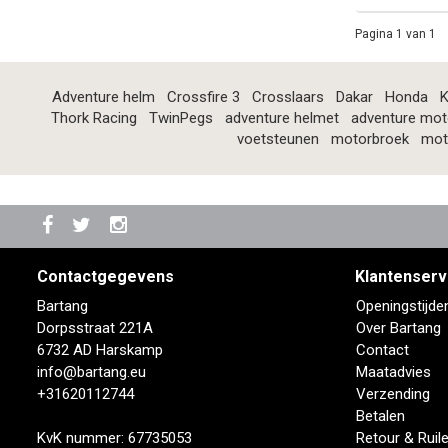
Pagina 1 van 1
Adventure helm
Crossfire 3
Crosslaars
Dakar
Honda
K
Thork Racing
TwinPegs
adventure helmet
adventure mot
voetsteunen
motorbroek
mot
Contactgegevens
Klantenserv
Bartang
Openingstijde
Dorpsstraat 221A
Over Bartang
6732 AD Harskamp
Contact
info@bartang.eu
Maatadvies
+31620112744
Verzending
Betalen
KvK nummer: 67735053
Retour & Ruil