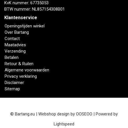
KvK nummer: 67735053
BTW nummer: NL857154308B01
Klantenservice
Openingstijden winkel
Over Bartang
Contact
Maatadvies
Verzending
Betalen
Retour & Ruilen
Algemene voorwaarden
Privacy verklaring
Disclaimer
Sitemap
© Bartang.eu | Webshop design by
OOSEOO
| Powered by
Lightspeed