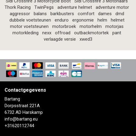
Sidi Crossfire 3 Motorcycle Boot
Sidi Crossfire 3 Motorlaars
Thork Racing
TwinPegs
adventure helmet
adventure motor
aggressor
balans
barkbusters
comfort
dames
dmd
dubbele voetsteunen
enduro
ergonomie
helm
helmet
motor voetsteunen
motorbroek
motorhelm
motorjas
motorkleding
nexx
offroad
outbackmotortek
pant
verlaagde versie
xwed3
Contactgegevens
Bartang
Dorpsstraat 221A
6732 AD Harskamp
info@bartang.eu
+31620112744