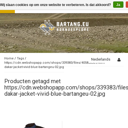
Wij slaan cookies op om onze website te verbeteren. Is dat akkoord?
Ja
Toggle
navigation
Home
/
Tags
/
Nederlands
https://cdn.webshopapp.com/shops/339383/files/405830369/klim-
dakar-jacket-vivid-blue-bartangeu-02.jpg
Producten getagd met
https://cdn.webshopapp.com/shops/339383/file
dakar-jacket-vivid-blue-bartangeu-02.jpg