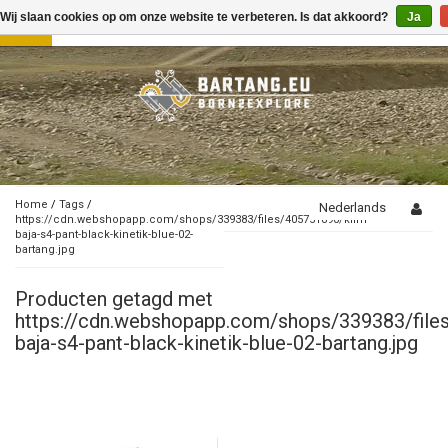
Wij slaan cookies op om onze website te verbeteren. Is dat akkoord?
Ja
Toggle
navigation
Home
/
Tags
/
Nederlands
https://cdn.webshopapp.com/shops/339383/files/405751890/klim-
baja-s4-pant-black-kinetik-blue-02-
bartang.jpg
Producten getagd met
https://cdn.webshopapp.com/shops/339383/file
baja-s4-pant-black-kinetik-blue-02-bartang.jpg