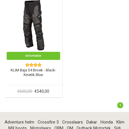
Informatie
KLIM Baja S4 Broek - Black-
Kinetik Blue
€600,00
€540,00
1
Adventure helm
Crossfire 3
Crosslaars
Dakar
Honda
Klim
MX boots
Motorlaars
OBM
OM
Outback Motortek
Sidi