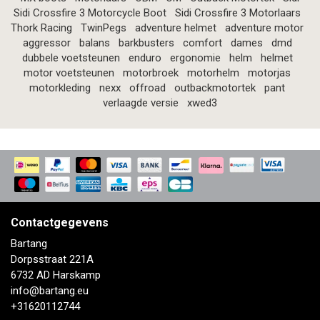
Sidi Crossfire 3 Motorcycle Boot
Sidi Crossfire 3 Motorlaars
Thork Racing
TwinPegs
adventure helmet
adventure motor
aggressor
balans
barkbusters
comfort
dames
dmd
dubbele voetsteunen
enduro
ergonomie
helm
helmet
motor voetsteunen
motorbroek
motorhelm
motorjas
motorkleding
nexx
offroad
outbackmotortek
pant
verlaagde versie
xwed3
Contactgegevens
Bartang
Dorpsstraat 221A
6732 AD Harskamp
info@bartang.eu
+31620112744