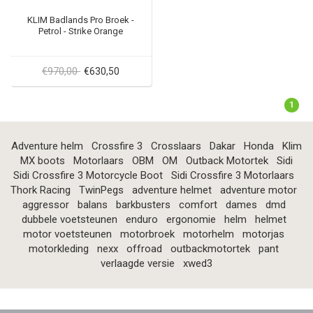
KLIM Badlands Pro Broek -
Petrol - Strike Orange
€970,00
€630,50
1
Adventure helm
Crossfire 3
Crosslaars
Dakar
Honda
Klim
MX boots
Motorlaars
OBM
OM
Outback Motortek
Sidi
Sidi Crossfire 3 Motorcycle Boot
Sidi Crossfire 3 Motorlaars
Thork Racing
TwinPegs
adventure helmet
adventure motor
aggressor
balans
barkbusters
comfort
dames
dmd
dubbele voetsteunen
enduro
ergonomie
helm
helmet
motor voetsteunen
motorbroek
motorhelm
motorjas
motorkleding
nexx
offroad
outbackmotortek
pant
verlaagde versie
xwed3