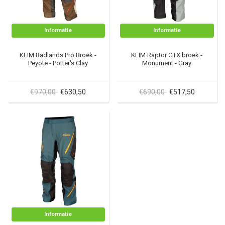
Informatie
Informatie
KLIM Badlands Pro Broek -
KLIM Raptor GTX broek -
Peyote - Potter's Clay
Monument - Gray
€970,00
€690,00
€630,50
€517,50
Informatie