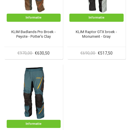
Informatie
Informatie
KLIM Badlands Pro Broek -
KLIM Raptor GTX broek -
Peyote - Potter's Clay
Monument - Gray
€970,00
€690,00
€630,50
€517,50
Informatie