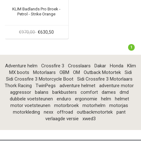
KLIM Badlands Pro Broek -
Petrol - Strike Orange
€970,00
€630,50
1
Adventure helm
Crossfire 3
Crosslaars
Dakar
Honda
Klim
MX boots
Motorlaars
OBM
OM
Outback Motortek
Sidi
Sidi Crossfire 3 Motorcycle Boot
Sidi Crossfire 3 Motorlaars
Thork Racing
TwinPegs
adventure helmet
adventure motor
aggressor
balans
barkbusters
comfort
dames
dmd
dubbele voetsteunen
enduro
ergonomie
helm
helmet
motor voetsteunen
motorbroek
motorhelm
motorjas
motorkleding
nexx
offroad
outbackmotortek
pant
verlaagde versie
xwed3