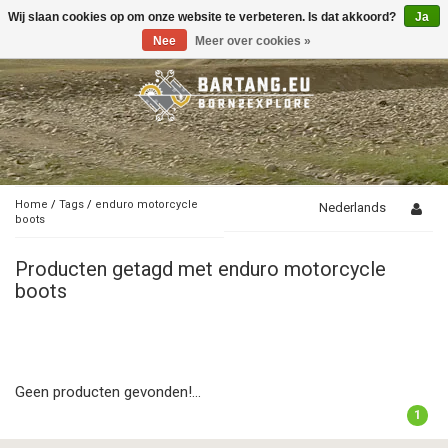
Wij slaan cookies op om onze website te verbeteren. Is dat akkoord?
Ja
Toggle
navigation
Nee
Meer over cookies »
Home
/
Tags
/
enduro motorcycle
Nederlands
boots
Producten getagd met enduro motorcycle
boots
Geen producten gevonden!...
1