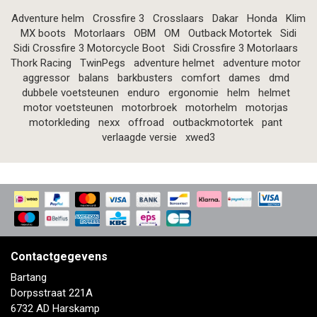
Adventure helm
Crossfire 3
Crosslaars
Dakar
Honda
Klim
MX boots
Motorlaars
OBM
OM
Outback Motortek
Sidi
Sidi Crossfire 3 Motorcycle Boot
Sidi Crossfire 3 Motorlaars
Thork Racing
TwinPegs
adventure helmet
adventure motor
aggressor
balans
barkbusters
comfort
dames
dmd
dubbele voetsteunen
enduro
ergonomie
helm
helmet
motor voetsteunen
motorbroek
motorhelm
motorjas
motorkleding
nexx
offroad
outbackmotortek
pant
verlaagde versie
xwed3
Contactgegevens
Bartang
Dorpsstraat 221A
6732 AD Harskamp